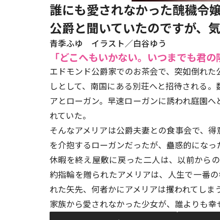
誰にも愛されなかった醜穢令嬢
公爵と聞いていたのですが、
青季ふゆ イラスト／白谷ゆう
「どこへもいかない。いつまでも君の
エドモンド公爵家でのお茶会で、突如倒れた
しとして、南国にある別荘へと招待される。
アとローガン。早速ローガンに誘われ庭園へ
れていた。
そんなアメリアは公爵夫妻との食事会で、得
を介抱するローガンだったが、蠱惑的になっ
休暇を終え屋敷に戻った二人は、以前から
約指輪を贈られたアメリアは、人生で一番の
れた矢先、何者かにアメリアは攫われてしまう
家族から愛されなかった少女が、誰よりも幸