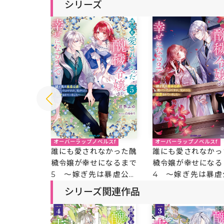
シリーズ
ルスf
オーバーラップノベルスf
オーバーラップノベルスf
なかった醜
誰にも愛されなかった醜
誰にも愛されなかっ
になるまで
穢令嬢が幸せになるまで
穢令嬢が幸せになる
は暴虐公爵
5 ～嫁ぎ先は暴虐公爵
4 ～嫁ぎ先は暴虐
のですが、
と聞いていたのですが、
と聞いていたのです
シリーズ関連作品
愛されてい
気がつくと溺愛されてい
気がつくと溺愛され
ました～
ました～