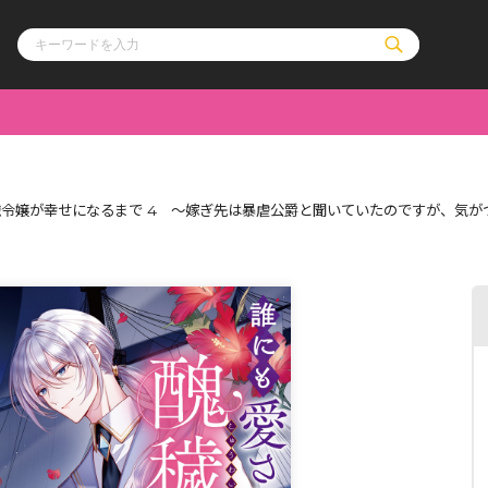
ル
その他
通販・NEW
令嬢が幸せになるまで 4 ～嫁ぎ先は暴虐公爵と聞いていたのですが、気が
コミックエッセイ
OVERLAP STOR
ポケットモンスター
オーバーラップ広
アニメ
ス
ゲーム
ーラップノベルス
オーバーラップノベルスf
ロサージュノ
リキューレ
コミックパルフェ