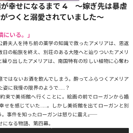
が幸せになるまで 4 ～嫁ぎ先は暴虐
気がつくと溺愛されていました～
隣にいる。」
公爵夫人を持ち前の薬学の知識で救ったアメリアは、恩返
数日の船旅を終え、別荘のある大陸へと辿りついたアメリ
と繰り出したアメリアは、南国特有の珍しい植物に心奪わ
意ではないお酒を飲んでしまう。酔ってふらつくアメリア
た姿に我慢の限界のようで……？
の約束で美術館へ行くことに。絵画の前でローガンから婚
幸せを感じていた……。しかし美術館を出てローガンと別
。事件を知ったローガンは怒りに震え――。
せになる物語、第四幕。