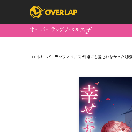
コミック
ライトノベ
TOP
オーバーラップノベルスｆ
誰にも愛されなかった醜穢
コミックガルド
文庫
コミッククリエ
ノベルス
LiQulle
ノベルスf
ラブパルフェ
ロサージュノベル
オーバーラップ文庫
オーバ
コミッククリエ