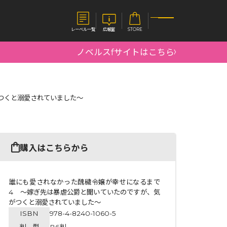
レーベル一覧
広報室
STORE
ノベルスfサイトはこちら
S
企業
つくと溺愛されていました～
E
会社概要
報室
採用情報
アクセス
オーバーラップホールディングス
ベルス
コミックガルド
購入はこちらから
お問い合わせはこちら
誰にも愛されなかった醜穢令嬢が幸せになるまで
4 ～嫁ぎ先は暴虐公爵と聞いていたのですが、気
がつくと溺愛されていました～
コミックエッセイ
ISBN
978-4-8240-1060-5
判 型
B6判