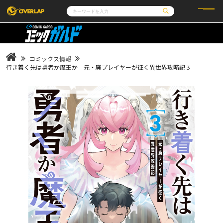
コミック
ライトノベル
コミックガルド
文庫
コミッククリエ
ノベルス
コミックス情報
LiQulle
ノベルスf
ラブパルフェ
ロサージュノベルス
行き着く先は勇者か魔王か 元・廃プレイヤーが征く異世界攻略記 3
その他
通販・NEWS
コミックエッセイ
OVERLAP STORE
ポケットモンスター
オーバーラップ広報室
アニメ
ゲーム
企業
会社概要
オーバーラップ文庫
採用情報
アクセス
オーバーラップホールディングス
お問い合わせはこちら
オーバーラップノベルス
オーバーラップノベルスf