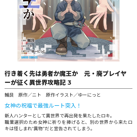
ロサージュノベルス
コミックガルド
コミッククリエ
行き着く先は勇者か魔王か 元・廃プレイヤ
ーが征く異世界攻略記 3
輔艮 原作／ニト 原作イラスト／ゆーにっと
リキューレ
女神の祝福で最強ルート突入！
新人ハンターとして異世界で再出発を果たしたロキ。
職業選択のため女神に祈りを捧げると、別の世界から来たロ
コミックパルフェ
キは怪しまれ“異物”だと宣告されてしまう。