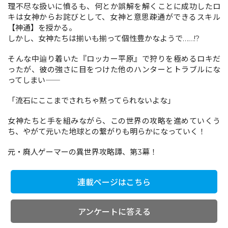
理不尽な扱いに憤るも、何とか誤解を解くことに成功したロ
キは女神からお詫びとして、女神と意思疎通ができるスキル
【神通】を授かる。
コミックエッセイ
しかし、女神たちは揃いも揃って個性豊かなようで……!?
閉じる
そんな中辿り着いた『ロッカー平原』で狩りを極めるロキだ
ったが、彼の強さに目をつけた他のハンターとトラブルにな
ってしまい――
「流石にここまでされちゃ黙ってられないよな」
女神たちと手を組みながら、この世界の攻略を進めていくう
ち、やがて元いた地球との繋がりも明らかになっていく！
元・廃人ゲーマーの異世界攻略譚、第3幕！
連載ページはこちら
アンケートに答える