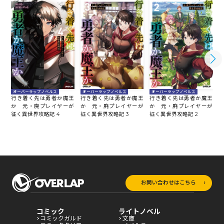
オーバーラップノベルス
オーバーラップノベルス
オーバーラップノベルス
行き着く先は勇者か魔王
行き着く先は勇者か魔王
行き着く先は勇者か魔王
か 元・廃プレイヤーが
か 元・廃プレイヤーが
か 元・廃プレイヤーが
征く異世界攻略記 4
征く異世界攻略記 3
征く異世界攻略記 2
征
お問い合わせはこちら
コミック
ライトノベル
コミックガルド
文庫