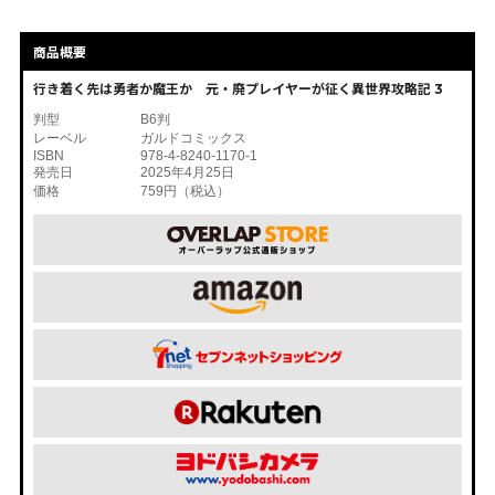
商品概要
行き着く先は勇者か魔王か 元・廃プレイヤーが征く異世界攻略記 3
判型
B6判
レーベル
ガルドコミックス
ISBN
978-4-8240-1170-1
発売日
2025年4月25日
価格
759円（税込）