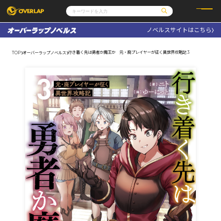
ノベルスサイトはこちら
コミック
ライトノベル
コミックガルド
文庫
行き着く先は勇者か魔王か 元・廃プレイヤーが征く異世界攻略記 3
TOP
オーバーラップノベルス
コミッククリエ
ノベルス
LiQulle
ノベルスf
ラブパルフェ
ロサージュノベルス
その他
通販・NEWS
コミックエッセイ
OVERLAP STORE
ポケットモンスター
オーバーラップ広報室
アニメ
ゲーム
企業
会社概要
オーバーラップ文庫
採用情報
アクセス
オーバーラップホールディングス
お問い合わせはこちら
オーバーラップノベルス
オーバーラップノベルスf