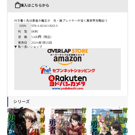
購入はこちらから
行き着く先は勇者か魔王か 元・廃プレイヤーが征く異世界攻略記 3
ISBN
978-4-8240-0663-9
判 型
B6判
定 価
1,430円（税込）
発売日
2024年1月25日
▼ 取り扱いショップ
シリーズ