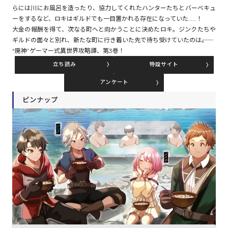
らには川にお風呂を造ったり、協力してくれたハンターたちとバーベキュ
ーをするなど、ロキはギルドでも一目置かれる存在になっていた……！
大金の報酬を得て、次なる町へと向かうことに決めたロキ。ジンクたちや
コミックエッセイ
ギルドの面々と別れ、新たな町に行き着いた先で待ち受けていたのは――。
“廃神”ゲーマー式異世界攻略譚、第3巻！
閉じる
立ち読み
特設サイト
アンケート
ピンナップ