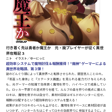
ロサージュノベルス
コミックガルド
行き着く先は勇者か魔王か 元・廃プレイヤーが征く異世
界攻略記 3
コミッククリエ
ニト イラスト／ゆーにっと
超効率システムで魔物討伐＆報酬獲得！“廃神”ゲーマーによる
異世界攻略譚、第３弾！
謎のどんぐり頭によって異世界へと転移させられた、間宮悠人ことロキ。
『若返った身体』と『ステータス画面』を見られる能力だけ与えられる
リキューレ
も、元ゲーマーの知識で効率良く魔物を狩り、ハイペースで成長してい
た。ロッカー平原での定点狩りを経て、ルルブの森を狩りの拠点に据えた
ロキは、魔物を倒すのは自分で、素材の回収はギルドのハンターに任せ、
報酬は分配するという超効率的なシステムを整える！
コミックパルフェ
成果があがりロキのレベルも上がると、魔物を倒すペースに素材回収が追
いつかず、ハンターたちはこぞってロキの効率狩りに参加するように。さ