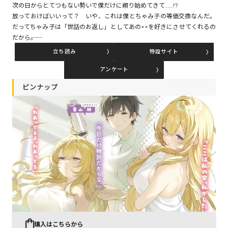
次の日からとてつもない勢いで僕だけに頼り始めてきて……!?
放っておけばいいって？ いや、これは僕とちゃみ子の等価交換なんだ。
だってちゃみ子は「世話のお返し」としてあの××を好きにさせてくれるの
コミックエッセイ
だから――。
立ち読み
特設サイト
閉じる
アンケート
ピンナップ
購入はこちらから