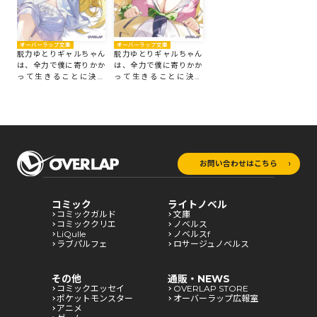
オーバーラップ文庫
オーバーラップ文庫
脱力ゆとりギャルちゃん
脱力ゆとりギャルちゃん
は、全力で僕に寄りかか
は、全力で僕に寄りかか
って生きることに決め
って生きることに決め
た。 2
た。 1
お問い合わせはこちら
コミック
ライトノベル
コミックガルド
文庫
コミッククリエ
ノベルス
LiQulle
ノベルスf
ラブパルフェ
ロサージュノベルス
その他
通販・NEWS
コミックエッセイ
OVERLAP STORE
ポケットモンスター
オーバーラップ広報室
アニメ