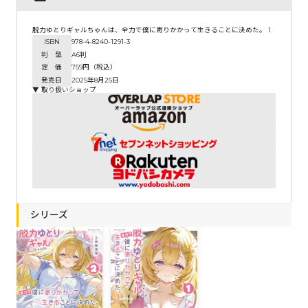
脱力ゆとりギャルちゃんは、全力で僕に寄りかかって生きることに決めた。 1
ISBN
978-4-8240-1291-3
判 型
A6判
定 価
759円（税込）
発売日
2025年8月25日
▼ 取り扱いショップ
シリーズ