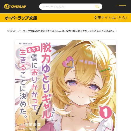
文庫サイトはこちら
コミック
ライトノベル
コミックガルド
文庫
脱力ゆとりギャルちゃんは、全力で僕に寄りかかって生きることに決めた。 1
TOP
オーバーラップ文庫
コミッククリエ
ノベルス
LiQulle
ノベルスf
ラブパルフェ
ロサージュノベルス
その他
通販・NEWS
コミックエッセイ
OVERLAP STORE
ポケットモンスター
オーバーラップ広報室
アニメ
ゲーム
企業
会社概要
オーバーラップ文庫
採用情報
アクセス
オーバーラップホールディングス
お問い合わせはこちら
オーバーラップノベルス
オーバーラップノベルスf