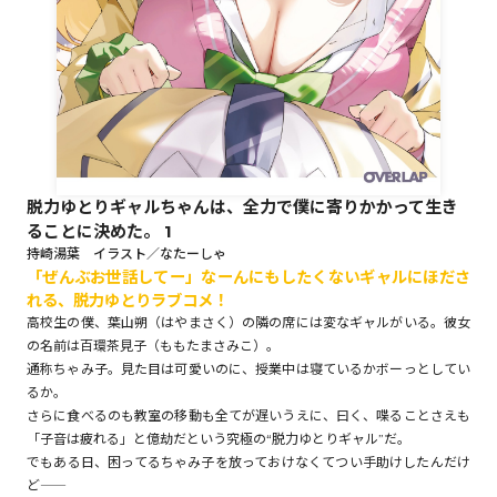
ロサージュノベルス
コミックガルド
脱力ゆとりギャルちゃんは、全力で僕に寄りかかって生き
ることに決めた。 1
コミッククリエ
持崎湯葉 イラスト／なたーしゃ
「ぜんぶお世話してー」なーんにもしたくないギャルにほださ
れる、脱力ゆとりラブコメ！
高校生の僕、葉山朔（はやまさく）の隣の席には変なギャルがいる。彼女
の名前は百環茶見子（ももたまさみこ）。
リキューレ
通称ちゃみ子。見た目は可愛いのに、授業中は寝ているかボーっとしてい
るか。
さらに食べるのも教室の移動も全てが遅いうえに、曰く、喋ることさえも
「子音は疲れる」と億劫だという究極の“脱力ゆとりギャル”だ。
でもある日、困ってるちゃみ子を放っておけなくてつい手助けしたんだけ
コミックパルフェ
ど――