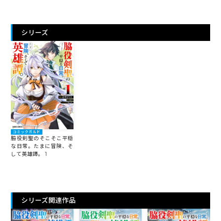
シリーズ
コミックガルド
脇役剣聖のそこそこ平穏
な日常。たまに冒険、そ
して英雄譚。 1
シリーズ関連作品