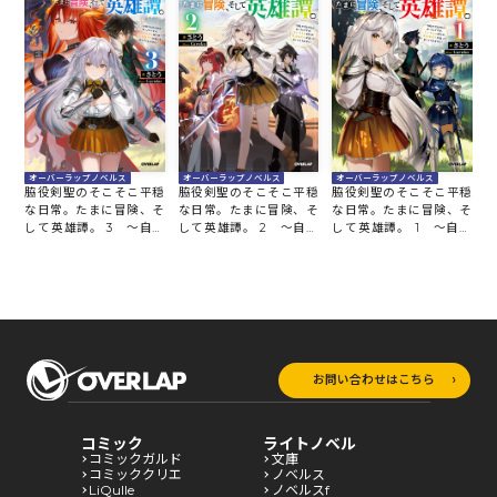
オーバーラップノベルス
オーバーラップノベルス
オーバーラップノベルス
脇役剣聖のそこそこ平穏
脇役剣聖のそこそこ平穏
脇役剣聖のそこそこ平穏
な日常。たまに冒険、そ
な日常。たまに冒険、そ
な日常。たまに冒険、そ
して英雄譚。 3 ～自称
して英雄譚。 2 ～自称
して英雄譚。 1 ～自称
やる気ゼロのおっさんで
やる気ゼロのおっさんで
やる気ゼロのおっさんで
すが、レアスキル持ちの
すが、レアスキル持ちの
すが、レアスキル持ちの
美少女たちが放っておい
美少女たちが放っておい
美少女たちが放っておい
てくれません～
てくれません～
てくれません～
お問い合わせはこちら
コミック
ライトノベル
コミックガルド
文庫
コミッククリエ
ノベルス
LiQulle
ノベルスf