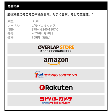
商品概要
脇役剣聖のそこそこ平穏な日常。たまに冒険、そして英雄譚。 1
判型
B6判
レーベル
ガルドコミックス
ISBN
978-4-8240-1807-6
発売日
2026年8月20日
価格
759円（税込）