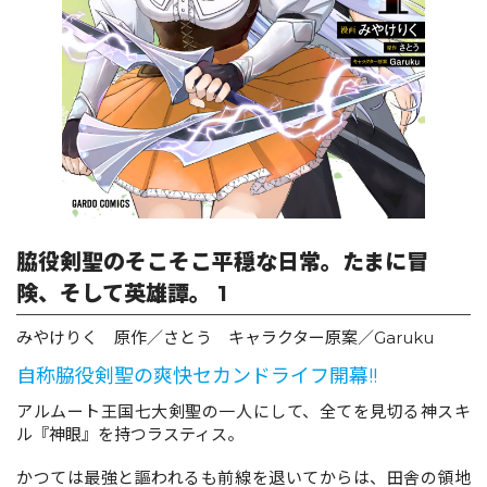
ロサージュノベルス
コミックガルド
コミッククリエ
脇役剣聖のそこそこ平穏な日常。たまに冒
険、そして英雄譚。 1
みやけりく 原作／さとう キャラクター原案／Garuku
リキューレ
自称脇役剣聖の爽快セカンドライフ開幕!!
アルムート王国七大剣聖の一人にして、全てを見切る神スキ
ル『神眼』を持つラスティス。
コミックパルフェ
かつては最強と謳われるも前線を退いてからは、田舎の領地