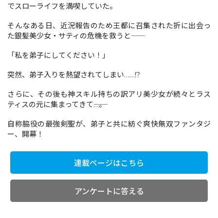
でスローライフを満喫していた。
そんなある日、近況報告のため王都に召集された折に出会っ
コミックエッセイ
た銀髪美少女・サティの危機を救うと――
閉じる
「私を弟子にしてください！」
突然、弟子入りを熱望されてしまい……!?
さらに、その後も神スキル持ちの訳アリ美少女が続々とラス
ティスの元に集まってきて――…。
自称脇役の最強剣聖が、弟子と共に紡ぐ爽快無双ファンタジ
ー、開幕！
連載ページはこちら
アンケートに答える