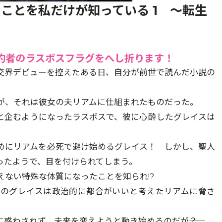
ことを私だけが知っている 1 ～転生
婚約者のラスボスフラグをへし折ります！
交界デビューを控えたある日、自分が前世で読んだ小説の
が、それは彼女の夫リアムに仕組まれたものだった。
と企むようになったラスボスで、彼に心酔したグレイスは
めにリアムを必死で避け始めるグレイス！ しかし、聖人
ったようで、目を付けられてしまう。
ない特殊な体質になったことを知られ!?
族のグレイスは政治的に都合がいいと考えたリアムに脅さ
惑わされず、未来を変えようと動き始めるのだが――？