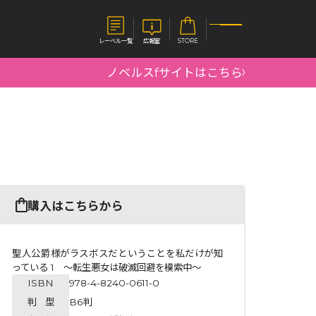
レーベル一覧
広報室
STORE
ノベルスfサイトはこちら
S
企業
E
会社概要
報室
採用情報
アクセス
オーバーラップホールディングス
ベルス
コミックガルド
購入はこちらから
お問い合わせはこちら
聖人公爵様がラスボスだということを私だけが知
っている 1 ～転生悪女は破滅回避を模索中～
ISBN
978-4-8240-0611-0
コミックエッセイ
判 型
B6判