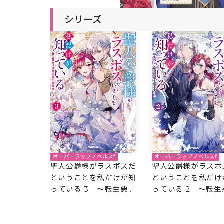
シリーズ
オーバーラップノベルスf
オーバーラップノベルスf
聖人公爵様がラスボスだ
聖人公爵様がラスボ
ということを私だけが知
ということを私だけ
っている 3 ～転生悪女
っている 2 ～転生
は破滅回避を模索中～
は破滅回避を模索中