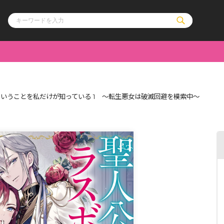
ル
その他
通販・NEW
いうことを私だけが知っている 1 ～転生悪女は破滅回避を模索中～
コミックエッセイ
OVERLAP STOR
ポケットモンスター
オーバーラップ広
アニメ
ス
ゲーム
ーラップノベルス
オーバーラップノベルスf
ロサージュノ
リキューレ
コミックパルフェ