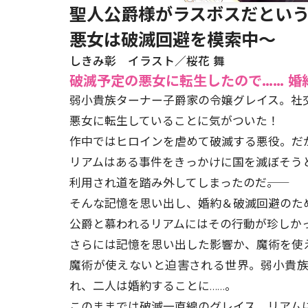
聖人公爵様がラスボスだという
悪女は破滅回避を模索中～
しきみ彰 イラスト／桜花 舞
破滅予定の悪女に転生したので…… 
弱小貴族ターナー子爵家の令嬢グレイス。社
悪女に転生していることに気がついた！
作中ではヒロインを虐めて破滅する悪役。だ
リアムはある事件をきっかけに国を滅ぼそう
利用され道を踏み外してしまったのだ――。
そんな記憶を思い出し、婚約＆破滅回避のた
公爵と慕われるリアムにはその行動が珍しか
さらには記憶を思い出した影響か、魔術を使え
魔術が使えないと迫害される世界。弱小貴
れ、二人は婚約することに……。
このままでは破滅一直線のグレイス。リアムに