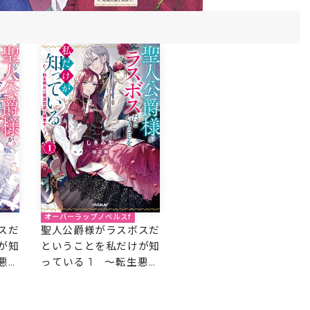
オーバーラップノベルスf
スだ
聖人公爵様がラスボスだ
が知
ということを私だけが知
悪女
っている 1 ～転生悪女
～
は破滅回避を模索中～