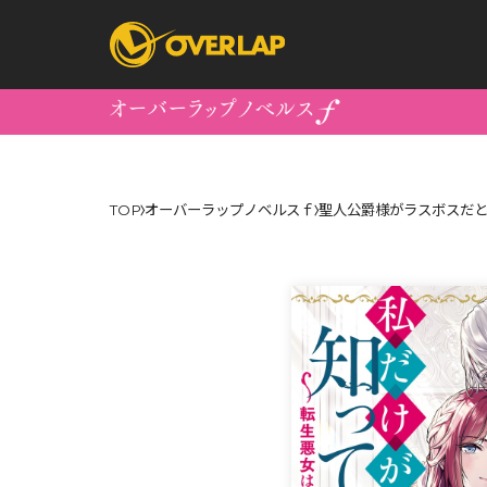
コミック
ライトノベ
TOP
オーバーラップノベルスｆ
聖人公爵様がラスボスだと
コミックガルド
文庫
コミッククリエ
ノベルス
LiQulle
ノベルスf
ラブパルフェ
ロサージュノベル
オーバーラップ文庫
オーバ
コミッククリエ