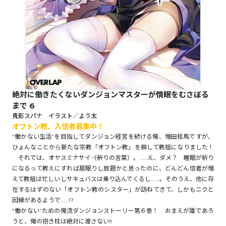
ロサージュノベルス
コミックガルド
絶対に働きたくないダンジョンマスターが惰眠をむさぼる
まで 6
コミッククリエ
鬼影スパナ イラスト／よう太
オフトン教、入信者募集中！
“働かない生活”を目指してダンジョン経営を続ける俺、増田桂馬ですが、
ひょんなことから新たな宗教「オフトン教」を興して教祖になりました！
それでは、オヤスミナサイ――（祈りの言葉）。……え、ダメ？ 睡眠が祈り
リキューレ
になるって教えにすれば居眠りし放題かと思ったのに、どんどん信者が増
えて教祖は忙しいしサキュバスは乗り込んでくるし……。そのうえ、他に存
在するはずのない「オフトン教のシスター」が訪ねてきて、しかもニクと
因縁があるようで……!?
コミックパルフェ
“働かない”ための俺流ダンジョンストーリー第６巻！ おまえが誰であろ
うと、俺の抱き枕は絶対に渡さない!!