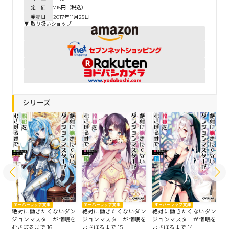
定 価
715円（税込）
発売日
2017年11月25日
▼ 取り扱いショップ
シリーズ
オーバーラップ文庫
オ
オーバーラップ文庫
オーバーラップ文庫
絶対に働きたくないダン
絶
ン
絶対に働きたくないダン
絶対に働きたくないダン
ジョンマスターが惰眠を
ジ
を
ジョンマスターが惰眠を
ジョンマスターが惰眠を
むさぼるまで 15
む
むさぼるまで 16
むさぼるまで 14