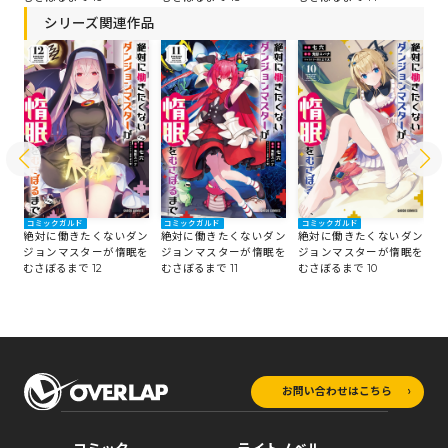
シリーズ関連作品
コミックガルド
コミックガルド
コミックガルド
コ
ン
絶対に働きたくないダン
絶対に働きたくないダン
絶対に働きたくないダン
絶
を
ジョンマスターが惰眠を
ジョンマスターが惰眠を
ジョンマスターが惰眠を
ジ
むさぼるまで 12
むさぼるまで 11
むさぼるまで 10
む
お問い合わせはこちら