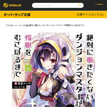
文庫サイトはこちら
コミック
ライトノベル
コミックガルド
文庫
絶対に働きたくないダンジョンマスターが惰眠をむさぼるまで 6
TOP
オーバーラップ文庫
コミッククリエ
ノベルス
LiQulle
ノベルスf
ラブパルフェ
ロサージュノベルス
その他
通販・NEWS
コミックエッセイ
OVERLAP STORE
ポケットモンスター
オーバーラップ広報室
アニメ
ゲーム
企業
会社概要
オーバーラップ文庫
採用情報
アクセス
オーバーラップホールディングス
お問い合わせはこちら
オーバーラップノベルス
オーバーラップノベルスf