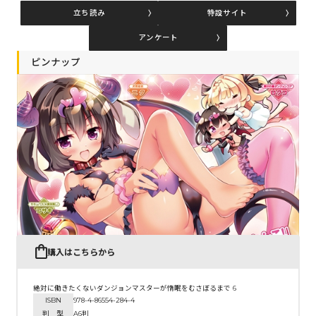
立ち読み
特設サイト
アンケート
コミックエッセイ
ピンナップ
閉じる
購入はこちらから
絶対に働きたくないダンジョンマスターが惰眠をむさぼるまで 6
ISBN
978-4-86554-284-4
判 型
A6判