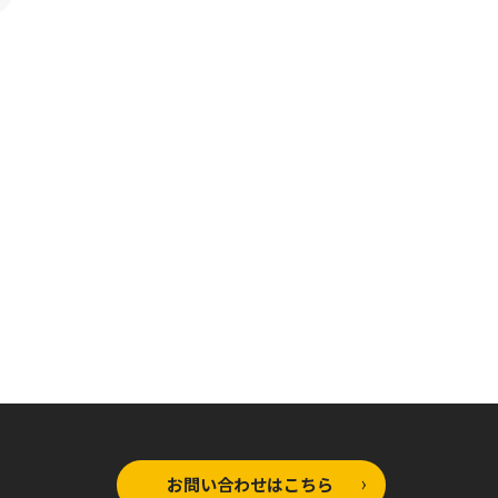
コミックガルド
コミックガルド
コ
絶対に働きたくないダン
絶対に働きたくないダン
絶
ジョンマスターが惰眠を
ジョンマスターが惰眠を
ジ
むさぼるまで 8
むさぼるまで 7
む
お問い合わせはこちら