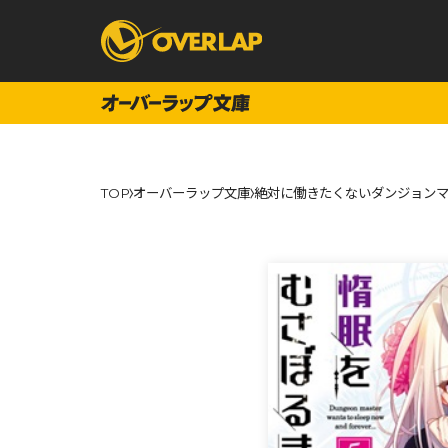
コミック
ライトノベ
TOP
オーバーラップ文庫
絶対に働きたくないダンジョンマ
コミックガルド
文庫
コミッククリエ
ノベルス
LiQulle
ノベルスf
ラブパルフェ
ロサージュノベル
オーバーラップ文庫
オーバ
コミッククリエ