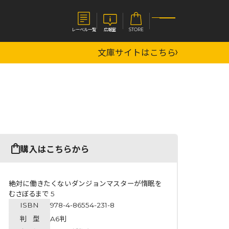
レーベル一覧
広報室
STORE
文庫サイトはこちら
S
企業
E
会社概要
報室
採用情報
アクセス
オーバーラップホールディングス
ベルス
コミックガルド
購入はこちらから
お問い合わせはこちら
絶対に働きたくないダンジョンマスターが惰眠を
むさぼるまで 5
ISBN
978-4-86554-231-8
コミックエッセイ
判 型
A6判