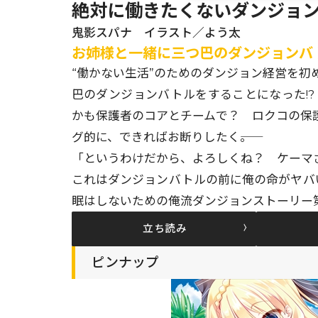
絶対に働きたくないダンジョン
鬼影スパナ イラスト／よう太
お姉様と一緒に三つ巴のダンジョンバ
“働かない生活”のためのダンジョン経営を初
巴のダンジョンバトルをすることになった!
かも保護者のコアとチームで？ ロクコの保
グ的に、できればお断りしたく――。
「というわけだから、よろしくね？ ケーマ
これはダンジョンバトルの前に俺の命がヤバい
眠はしないための俺流ダンジョンストーリー
立ち読み
ピンナップ