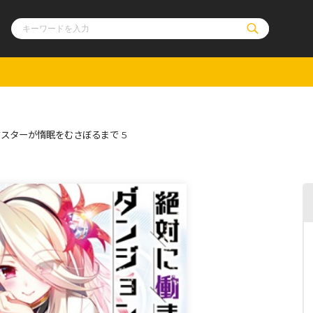
ル
その他
通販・NEW
スターが惰眠をむさぼるまで 5
コミックエッセイ
OVERLAP STOR
ポケットモンスター
オーバーラップ広
アニメ
ス
ゲーム
ーラップノベルス
オーバーラップノベルスf
ロサージュノ
リキューレ
コミックパルフェ