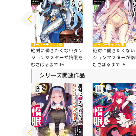
オーバーラップ文庫
庫
オーバーラップ文庫
絶対に働きたくない
くないダン
絶対に働きたくないダン
ジョンマスターが惰
ーが惰眠を
ジョンマスターが惰眠を
むさぼるまで 15
7
むさぼるまで 16
シリーズ関連作品