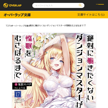
文庫サイトはこちら
コミック
ライトノベル
コミックガルド
文庫
絶対に働きたくないダンジョンマスターが惰眠をむさぼるまで 17
TOP
オーバーラップ文庫
コミッククリエ
ノベルス
LiQulle
ノベルスf
ラブパルフェ
ロサージュノベルス
その他
通販・NEWS
コミックエッセイ
OVERLAP STORE
ポケットモンスター
オーバーラップ広報室
アニメ
ゲーム
企業
会社概要
オーバーラップ文庫
採用情報
アクセス
オーバーラップホールディングス
お問い合わせはこちら
オーバーラップノベルス
オーバーラップノベルスf