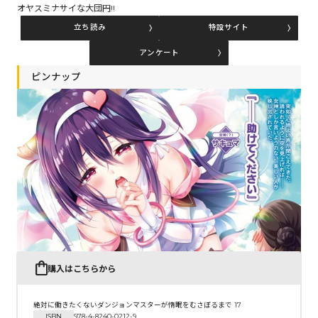
オヤスミナサイな大団円!!
立ち読み
特設サイト
コミックエッセイ
アンケート
閉じる
ピンナップ
購入はこちらから
絶対に働きたくないダンジョンマスターが惰眠をむさぼるまで 17
ISBN
978-4-8240-0212-9