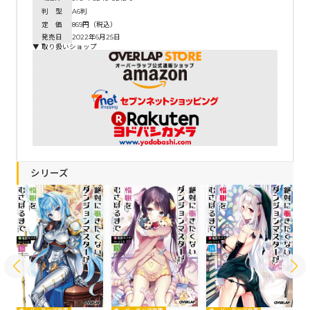
判 型
A6判
定 価
869円（税込）
発売日
2022年6月25日
▼ 取り扱いショップ
シリーズ