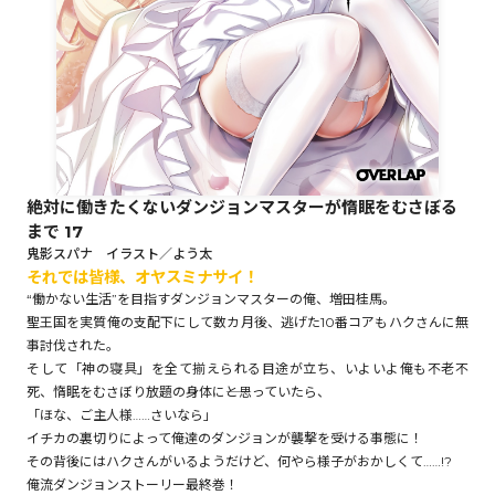
ロサージュノベルス
コミックガルド
絶対に働きたくないダンジョンマスターが惰眠をむさぼる
まで 17
コミッククリエ
鬼影スパナ イラスト／よう太
それでは皆様、オヤスミナサイ！
“働かない生活”を目指すダンジョンマスターの俺、増田桂馬。
聖王国を実質俺の支配下にして数カ月後、逃げた10番コアもハクさんに無
事討伐された。
リキューレ
そして「神の寝具」を全て揃えられる目途が立ち、いよいよ俺も不老不
死、惰眠をむさぼり放題の身体に――と思っていたら、
「ほな、ご主人様……さいなら」
イチカの裏切りによって俺達のダンジョンが襲撃を受ける事態に！
コミックパルフェ
その背後にはハクさんがいるようだけど、何やら様子がおかしくて……!?
俺流ダンジョンストーリー最終巻！