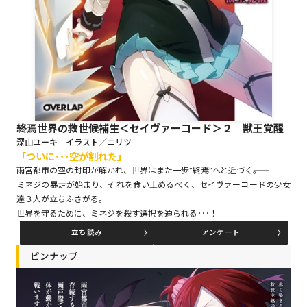
ロサージュノベルス
コミックガルド
終焉世界の救世候補生＜セイヴァーコード＞２ 獣王覚醒
深山ユーキ イラスト／ニリツ
「ついに･･･空が割れた」
コミッククリエ
雨宮都市の空の封印が解かれ、世界はまた一歩”終焉”へと近づく――。
ミネジの暴走が始まり、それを食い止めるべく、セイヴァーコードの少女
達３人が立ちふさがる。
世界を守るために、ミネジを殺す選択を迫られる･･･！
リキューレ
立ち読み
アンケート
ピンナップ
コミックパルフェ