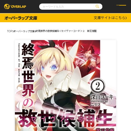
文庫サイトはこちら
コミック
ライトノベル
コミックガルド
文庫
終焉世界の救世候補生＜セイヴァーコード＞２ 獣王覚醒
TOP
オーバーラップ文庫
コミッククリエ
ノベルス
LiQulle
ノベルスf
ラブパルフェ
ロサージュノベルス
その他
通販・NEWS
コミックエッセイ
OVERLAP STORE
ポケットモンスター
オーバーラップ広報室
アニメ
ゲーム
企業
会社概要
オーバーラップ文庫
採用情報
アクセス
オーバーラップホールディングス
お問い合わせはこちら
オーバーラップノベルス
オーバーラップノベルスf