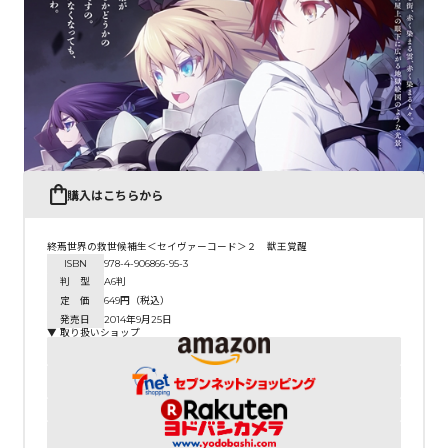
コミックエッセイ
閉じる
購入はこちらから
終焉世界の救世候補生＜セイヴァーコード＞２ 獣王覚醒
ISBN
978-4-906866-95-3
判 型
A6判
定 価
649円（税込）
発売日
2014年9月25日
▼ 取り扱いショップ