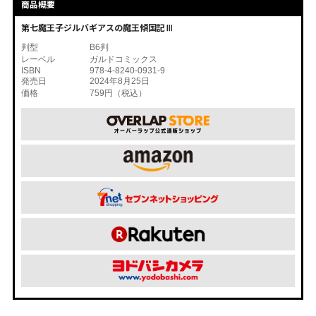
商品概要
第七魔王子ジルバギアスの魔王傾国記Ⅲ
判型
B6判
レーベル
ガルドコミックス
ISBN
978-4-8240-0931-9
発売日
2024年8月25日
価格
759円（税込）