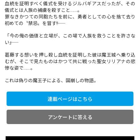
血統を証明すべく儀式を受けるジルバギアスだったが、その
儀式とは人族の捕虜を殺すこと……。
罪なきかつての同胞たちを前に、勇者としての心を捨て去り
コミックエッセイ
初めての〝禁忌〟を冒す――!!
閉じる
「今の俺の価値と立場が、この場で人族を救うことを許さな
い――」
葛藤する想いを押し殺し血統を証明した彼は魔王城へ乗り込
むが、そこで見たものはかつて共に戦った聖女リリアナの悲
惨な姿で……。
これは偽りの魔王子による、国崩しの物語。
連載ページはこちら
アンケートに答える