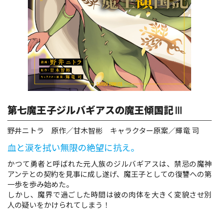
ロサージュノベルス
コミックガルド
第七魔王子ジルバギアスの魔王傾国記Ⅲ
コミッククリエ
野井ニトラ 原作／甘木智彬 キャラクター原案／輝竜 司
血と涙を拭い無限の絶望に抗え。
リキューレ
かつて勇者と呼ばれた元人族のジルバギアスは、禁忌の魔神
アンテとの契約を見事に成し遂げ、魔王子としての復讐への第
一歩を歩み始めた。
しかし、魔界で過ごした時間は彼の肉体を大きく変貌させ別
人の疑いをかけられてしまう！
コミックパルフェ