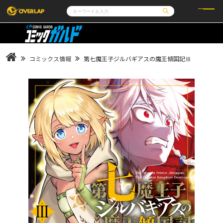
コミック
ライトノベル
コミックガルド
文庫
コミッククリエ
ノベルス
コミックス情報
第七魔王子ジルバギアスの魔王傾国記Ⅲ
LiQulle
ノベルスf
ラブパルフェ
ロサージュノベルス
その他
通販・NEWS
コミックエッセイ
OVERLAP STORE
ポケットモンスター
オーバーラップ広報室
アニメ
ゲーム
企業
会社概要
オーバーラップ文庫
採用情報
アクセス
オーバーラップホールディングス
お問い合わせはこちら
オーバーラップノベルス
オーバーラップノベルスf