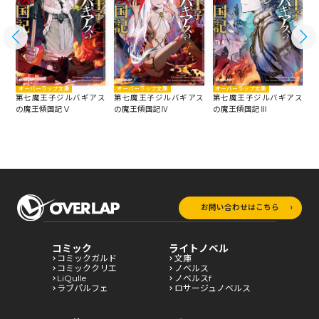
オーバーラップ文庫
オーバーラップ文庫
オーバーラップ文庫
ス
第七魔王子ジルバギアス
第七魔王子ジルバギアス
第七魔王子ジルバギアス
の魔王傾国記Ⅴ
の魔王傾国記Ⅳ
の魔王傾国記Ⅲ
の
お問い合わせはこちら
コミック
ライトノベル
コミックガルド
文庫
コミッククリエ
ノベルス
LiQulle
ノベルスf
ラブパルフェ
ロサージュノベルス