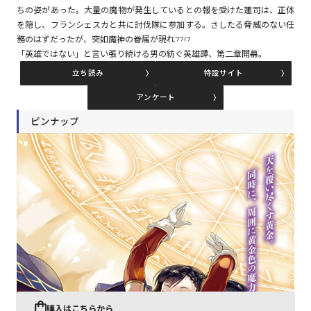
ちの姿があった。大量の魔物が発生しているとの報を受けた蓮司は、正体
を隠し、フランシェスカと共に討伐隊に参加する。さしたる脅威のない任
務のはずだったが、突如魔神の眷属が現れ??!?
コミックエッセイ
「英雄ではない」と言い張り続ける男の紡ぐ英雄譚、第二章開幕。
閉じる
立ち読み
特設サイト
アンケート
ピンナップ
購入はこちらから