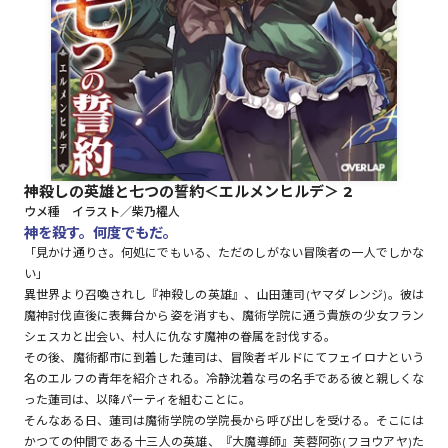
ロサージュノベルス
コミックガルド
神殺しの英雄と七つの誓約＜エルメンヒルデ＞ 2
ウメ種 イラスト／柴乃櫂人
コミッククリエ
神を殺す。何度でもだ。
「見かけ通りさ。何処にでもいる、ただのしがない冒険者の一人でしかな
い」
異世界より召喚されし『神殺しの英雄』、山田蓮司(ヤマダレンジ)。彼は
魔神討伐直後に表舞台から姿を消すも、魔術学院に通う貴族の少女フラン
リキューレ
シェスカと出会い、村人に仇なす魔神の眷属を討伐する。
その後、魔術都市に到着した蓮司は、冒険者ギルドにてフェイロナという
名のエルフの青年を紹介される。冷静沈着な弓の名手である彼と親しくな
った蓮司は、以降パーティを組むことに。
コミックパルフェ
そんなある日、蓮司は魔術学院の学院長から呼び出しを受ける。そこには
かつての仲間である十三人の英雄、『大魔導師』芙蓉阿弥(フヨウアヤ)た