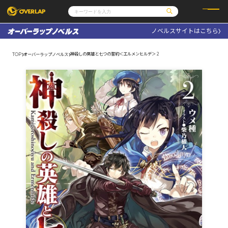
ノベルスサイトはこちら
コミック
ライトノベル
コミックガルド
文庫
神殺しの英雄と七つの誓約＜エルメンヒルデ＞ 2
TOP
オーバーラップノベルス
コミッククリエ
ノベルス
LiQulle
ノベルスf
ラブパルフェ
ロサージュノベルス
その他
通販・NEWS
コミックエッセイ
OVERLAP STORE
ポケットモンスター
オーバーラップ広報室
アニメ
ゲーム
企業
会社概要
オーバーラップ文庫
採用情報
アクセス
オーバーラップホールディングス
お問い合わせはこちら
オーバーラップノベルス
オーバーラップノベルスf