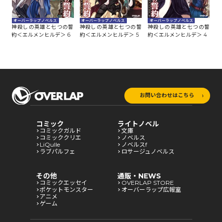
オ
オーバーラップノベルス
オーバーラップノベルス
オーバーラップノベルス
誓
神
神殺しの英雄と七つの誓
神殺しの英雄と七つの誓
神殺しの英雄と七つの誓
7
約
約＜エルメンヒルデ＞ 6
約＜エルメンヒルデ＞ 5
約＜エルメンヒルデ＞ 4
お問い合わせはこちら
コミック
ライトノベル
コミックガルド
文庫
コミッククリエ
ノベルス
LiQulle
ノベルスf
ラブパルフェ
ロサージュノベルス
その他
通販・NEWS
コミックエッセイ
OVERLAP STORE
ポケットモンスター
オーバーラップ広報室
アニメ
ゲーム