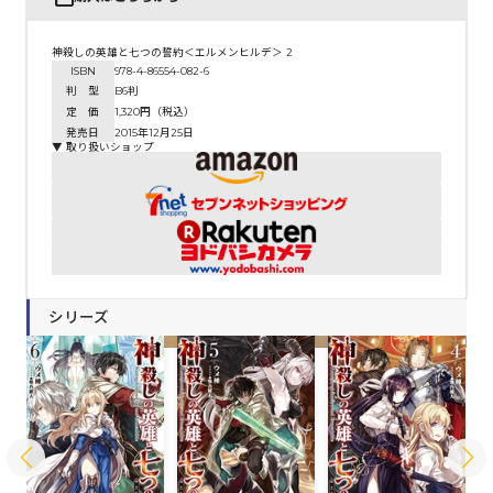
神殺しの英雄と七つの誓約＜エルメンヒルデ＞ 2
ISBN
978-4-86554-082-6
判 型
B6判
定 価
1,320円（税込）
発売日
2015年12月25日
▼ 取り扱いショップ
シリーズ