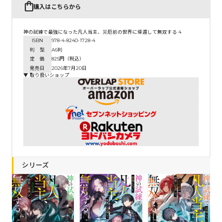
購入はこちらから
神の試練で最強になった凡人当主、災厄前の世界に帰還して無双する 4
ISBN
978-4-8240-1728-4
判 型
A6判
定 価
825円（税込）
発売日
2026年7月20日
▼ 取り扱いショップ
シリーズ