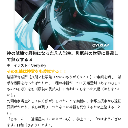
ロサージュノベルス
コミックガルド
神の試練で最強になった凡人当主、災厄前の世界に帰還し
て無双する 4
コミッククリエ
奉 イラスト／Genyaky
その無能は神霊をも凌駕する！！
陰陽師育成所【八咫ノ杜学苑（やたのもりがくえん）】で素顔を晒して派
手な戦闘を行ったばかりか、三種の神器が一つ・天叢雲剣（あまのむらく
ものつるぎ）をも《原初の異邦人》に奪われてしまった八幡（はちまん）
リキューレ
たち。
九頭竜家当主として広く顔が知られたことを契機に、京都五摂家から遠征
要請がかかり、彼らは残り二つとなった神器を死守するため上洛すること
に。
「じゃーん！ 近衛星來（このえせいら）、参上っ！」「おはようござい
コミックパルフェ
ます。日和（ひより）です！」