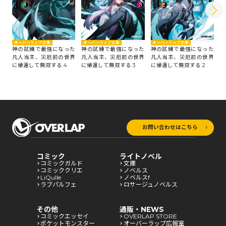
オーバーラップ文庫
オーバーラップ文庫
オーバーラップ文庫
オ
神の試練で最強になった
神の試練で最強になった
神の試練で最強になった
神
凡人当主、災厄前の世界
凡人当主、災厄前の世界
凡人当主、災厄前の世界
凡
に帰還して無双する 4
に帰還して無双する 3
に帰還して無双する 2
に
お問い合わせはこちら
コミック
ライトノベル
コミックガルド
文庫
コミッククリエ
ノベルス
LiQulle
ノベルスf
ラブパルフェ
ロサージュノベルス
その他
通販・NEWS
コミックエッセイ
OVERLAP STORE
ポケットモンスター
オーバーラップ広報室