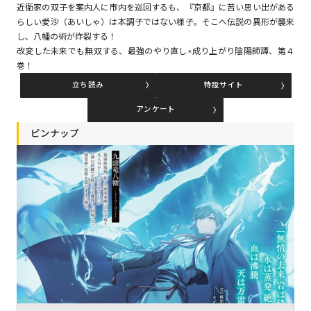
近衛家の双子を案内人に市内を巡回するも、『京都』に苦い思い出がある
らしい愛沙（あいしゃ）は本調子ではない様子。そこへ伝説の異形が襲来
し、八幡の術が炸裂する！
コミックエッセイ
改変した未来でも無双する、最強のやり直し×成り上がり陰陽師譚、第４
巻！
閉じる
立ち読み
特設サイト
アンケート
ピンナップ