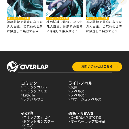
オーバーラップ文庫
オーバーラップ文庫
オーバーラップ文庫
オ
神の試練で最強になった
神の試練で最強になった
神の試練で最強になった
神
凡人当主、災厄前の世界
凡人当主、災厄前の世界
凡人当主、災厄前の世界
凡
に帰還して無双する 4
に帰還して無双する 3
に帰還して無双する 2
に
お問い合わせはこちら
コミック
ライトノベル
コミックガルド
文庫
コミッククリエ
ノベルス
LiQulle
ノベルスf
ラブパルフェ
ロサージュノベルス
その他
通販・NEWS
コミックエッセイ
OVERLAP STORE
ポケットモンスター
オーバーラップ広報室
アニメ