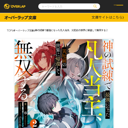
文庫サイトはこちら
コミック
ライトノベル
コミックガルド
文庫
神の試練で最強になった凡人当主、災厄前の世界に帰還して無双する 2
TOP
オーバーラップ文庫
コミッククリエ
ノベルス
LiQulle
ノベルスf
ラブパルフェ
ロサージュノベルス
その他
通販・NEWS
コミックエッセイ
OVERLAP STORE
ポケットモンスター
オーバーラップ広報室
アニメ
ゲーム
企業
会社概要
オーバーラップ文庫
採用情報
アクセス
オーバーラップホールディングス
お問い合わせはこちら
オーバーラップノベルス
オーバーラップノベルスf