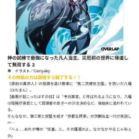
ロサージュノベルス
コミックガルド
神の試練で最強になった凡人当主、災厄前の世界に帰還し
て無双する 2
コミッククリエ
奉 イラスト／Genyaky
その無能の力は最強すら魅了する！！
《原初の異邦人》の陰謀を退け無事に〝第二次瘴気氾濫〟を防いだ八幡
（はちまん）。
【最悪が起こったはずの日】は〝予兆事変〟と呼ばれるようになり、八幡
リキューレ
は陰陽庁長官として首謀者の息子への沙汰決めなど、後始末に追われてい
る。
そんななか、御三家と双璧を成す〝京都五摂家〟の次期当主一行が来訪し
――!?
「へぇ……あれが噂の〝怪童〟と、その護衛かよ。なかなかやるじゃねぇ
コミックパルフェ
の」