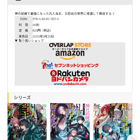
神の試練で最強になった凡人当主、災厄前の世界に帰還して無双する 2
ISBN
978-4-8240-1331-6
判 型
A6判
定 価
825円（税込）
発売日
2025年9月25日
▼ 取り扱いショップ
シリーズ