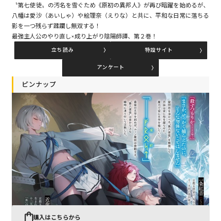
〝第七使徒〟の汚名を雪ぐため《原初の異邦人》が再び暗躍を始めるが、
八幡は愛沙（あいしゃ）や絵理奈（えりな）と共に、平和な日常に落ちる
影を一つ残らず蹂躙し無双する！
コミックエッセイ
最強主人公のやり直し×成り上がり陰陽師譚、第２巻！
立ち読み
特設サイト
閉じる
アンケート
ピンナップ
購入はこちらから