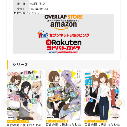
定 価
759円（税込）
発売日
2021年11月25日
▼ 取り扱いショップ
シリーズ
オーバーラップ文庫
オーバーラップ文庫
オ
オーバーラップ文庫
た
百合の間に挟まれたわた
百合の間に挟まれたわた
百
百合の間に挟まれたわた