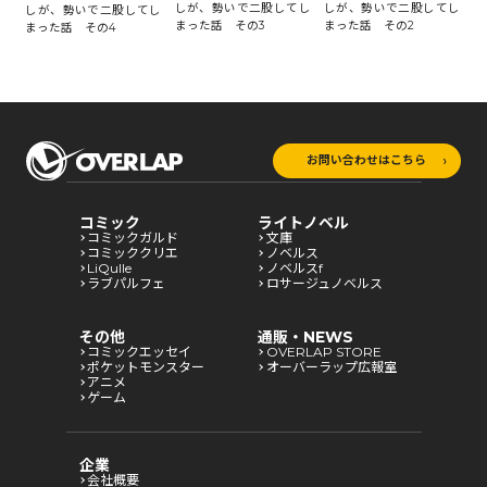
し
しが、勢いで二股してし
しが、勢いで二股してし
し
しが、勢いで二股してし
まった話 その3
まった話 その2
ま
まった話 その4
お問い合わせはこちら
コミック
ライトノベル
コミックガルド
文庫
コミッククリエ
ノベルス
LiQulle
ノベルスf
ラブパルフェ
ロサージュノベルス
その他
通販・NEWS
コミックエッセイ
OVERLAP STORE
ポケットモンスター
オーバーラップ広報室
アニメ
ゲーム
企業
会社概要