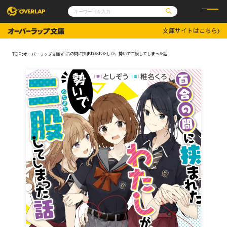
文庫サイトはこちら
コミック
ライトノベル
コミックガルド
文庫
百合の間に挟まれたわたしが、勢いで二股してしまった話
TOP
オーバーラップ文庫
コミッククリエ
ノベルス
LiQulle
ノベルスf
ラブパルフェ
ロサージュノベルス
その他
通販・NEWS
コミックエッセイ
OVERLAP STORE
ポケットモンスター
オーバーラップ広報室
アニメ
ゲーム
企業
会社概要
オーバーラップ文庫
採用情報
アクセス
オーバーラップホールディングス
お問い合わせはこちら
オーバーラップノベルス
オーバーラップノベルスf