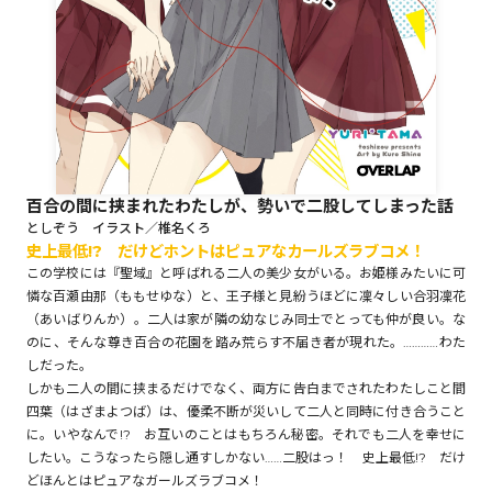
ロサージュノベルス
コミックガルド
百合の間に挟まれたわたしが、勢いで二股してしまった話
としぞう イラスト／椎名くろ
史上最低!? だけどホントはピュアなカールズラブコメ！
コミッククリエ
この学校には『聖域』と呼ばれる二人の美少女がいる。お姫様みたいに可
憐な百瀬由那（ももせゆな）と、王子様と見紛うほどに凜々しい合羽凜花
（あいばりんか）。二人は家が隣の幼なじみ同士でとっても仲が良い。な
のに、そんな尊き百合の花園を踏み荒らす不届き者が現れた。…………わた
リキューレ
しだった。
しかも二人の間に挟まるだけでなく、両方に告白までされたわたしこと間
四葉（はざまよつば）は、優柔不断が災いして二人と同時に付き合うこと
に。いやなんで!? お互いのことはもちろん秘密。それでも二人を幸せに
したい。こうなったら隠し通すしかない……二股はっ！ 史上最低!? だけ
コミックパルフェ
どほんとはピュアなガールズラブコメ！