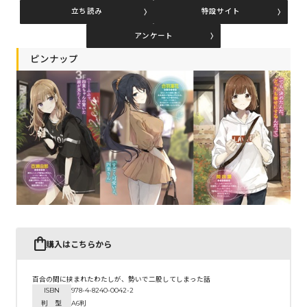
立ち読み
特設サイト
アンケート
コミックエッセイ
ピンナップ
閉じる
購入はこちらから
百合の間に挟まれたわたしが、勢いで二股してしまった話
ISBN
978-4-8240-0042-2
判 型
A6判