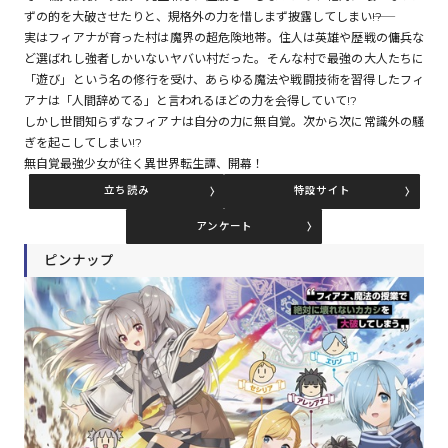
ずの的を大破させたりと、規格外の力を惜しまず披露してしまい――!?
実はフィアナが育った村は魔界の超危険地帯。住人は英雄や歴戦の傭兵な
ど選ばれし強者しかいないヤバい村だった。そんな村で最強の大人たちに
コミックエッセイ
「遊び」という名の修行を受け、あらゆる魔法や戦闘技術を習得したフィ
アナは「人間辞めてる」と言われるほどの力を会得していて!?
閉じる
しかし世間知らずなフィアナは自分の力に無自覚。次から次に常識外の騒
ぎを起こしてしまい!?
無自覚最強少女が往く異世界転生譚、開幕！
立ち読み
特設サイト
アンケート
ピンナップ