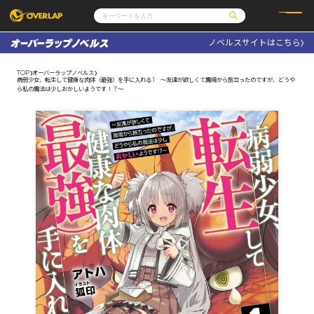
ノベルスサイトはこちら
コミック
ライトノベル
コミックガルド
文庫
TOP
オーバーラップノベルス
コミッククリエ
ノベルス
病弱少女、転生して健康な肉体（最強）を手に入れる 1 ～友達が欲しくて魔境から旅立ったのですが、どうや
LiQulle
ノベルスf
ら私の魔法は少しおかしいようです！？～
ラブパルフェ
ロサージュノベルス
その他
通販・NEWS
コミックエッセイ
OVERLAP STORE
ポケットモンスター
オーバーラップ広報室
アニメ
ゲーム
企業
会社概要
オーバーラップ文庫
採用情報
アクセス
オーバーラップホールディングス
お問い合わせはこちら
オーバーラップノベルス
オーバーラップノベルスf