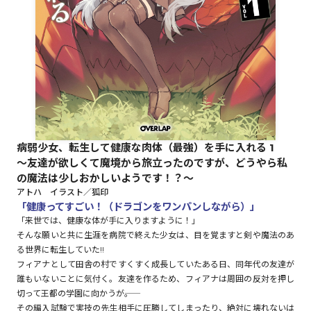
ロサージュノベルス
コミックガルド
病弱少女、転生して健康な肉体（最強）を手に入れる 1
コミッククリエ
～友達が欲しくて魔境から旅立ったのですが、どうやら私
の魔法は少しおかしいようです！？～
アトハ イラスト／狐印
「健康ってすごい！（ドラゴンをワンパンしながら）」
「来世では、健康な体が手に入りますように！」
リキューレ
そんな願いと共に生涯を病院で終えた少女は、目を覚ますと剣や魔法のあ
る世界に転生していた!!
フィアナとして田舎の村ですくすく成長していたある日、同年代の友達が
誰もいないことに気付く。友達を作るため、フィアナは周囲の反対を押し
コミックパルフェ
切って王都の学園に向かうが――。
その編入試験で実技の先生相手に圧勝してしまったり、絶対に壊れないは