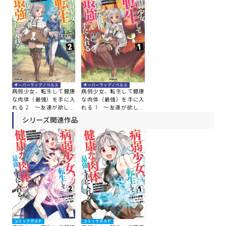
オーバーラップノベルス
オーバーラップノベルス
病弱少女、転生して健康
病弱少女、転生して健康
な肉体（最強）を手に入
な肉体（最強）を手に入
れる 1 ～友達が欲しく
れる 2 ～友達が欲しく
て魔境から旅立ったので
て魔境から旅立ったので
シリーズ関連作品
すが、どうやら私の魔法
すが、どうやら私の魔法
は少しおかしいようで
は少しおかしいようで
す！？～
す！？～
コミックガルド
コミックガルド