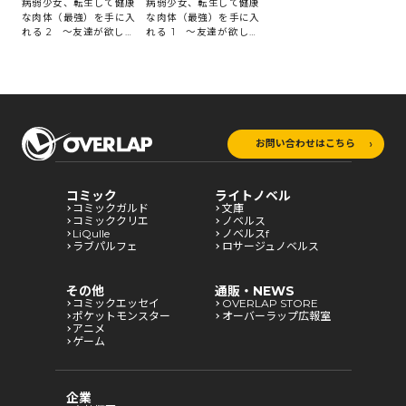
病弱少女、転生して健康
病弱少女、転生して健康
な肉体（最強）を手に入
な肉体（最強）を手に入
れる 2 ～友達が欲しく
れる 1 ～友達が欲しく
て魔境から旅立ったので
て魔境から旅立ったので
すが、どうやら私の魔法
すが、どうやら私の魔法
は少しおかしいようで
は少しおかしいようで
す！？～
す！？～
お問い合わせはこちら
コミック
ライトノベル
コミックガルド
文庫
コミッククリエ
ノベルス
LiQulle
ノベルスf
ラブパルフェ
ロサージュノベルス
その他
通販・NEWS
コミックエッセイ
OVERLAP STORE
ポケットモンスター
オーバーラップ広報室
アニメ
ゲーム
企業