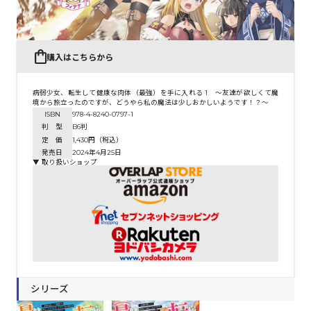
購入はこちらから
病弱少女、転生して健康な肉体（最強）を手に入れる 1 ～友達が欲しくて魔
境から旅立ったのですが、どうやら私の魔法は少しおかしいようです！？～
ISBN
978-4-8240-0797-1
判 型
B6判
定 価
1,430円（税込）
発売日
2024年4月25日
▼ 取り扱いショップ
シリーズ