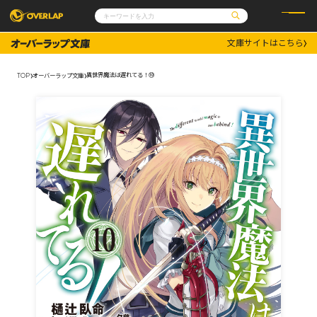
文庫サイトはこちら
コミック
ライトノベル
コミックガルド
文庫
異世界魔法は遅れてる！⑩
TOP
オーバーラップ文庫
コミッククリエ
ノベルス
LiQulle
ノベルスf
ラブパルフェ
ロサージュノベルス
その他
通販・NEWS
コミックエッセイ
OVERLAP STORE
ポケットモンスター
オーバーラップ広報室
アニメ
ゲーム
企業
会社概要
オーバーラップ文庫
採用情報
アクセス
オーバーラップホールディングス
お問い合わせはこちら
オーバーラップノベルス
オーバーラップノベルスf