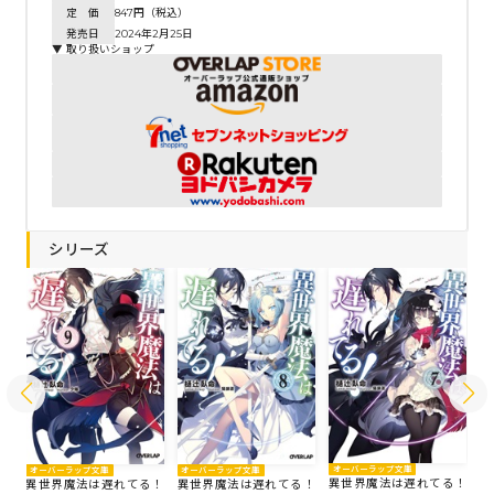
定 価
847円（税込）
発売日
2024年2月25日
▼ 取り扱いショップ
シリーズ
オーバーラップ文庫
オ
オーバーラップ文庫
オーバーラップ文庫
異世界魔法は遅れてる！
異
異世界魔法は遅れてる！
異世界魔法は遅れてる！
！