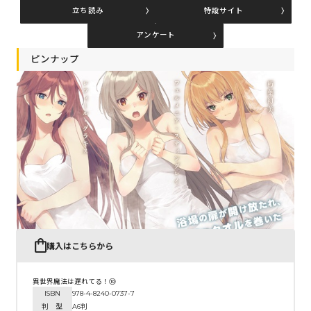
立ち読み
特設サイト
アンケート
コミックエッセイ
ピンナップ
閉じる
購入はこちらから
異世界魔法は遅れてる！⑩
ISBN
978-4-8240-0737-7
判 型
A6判