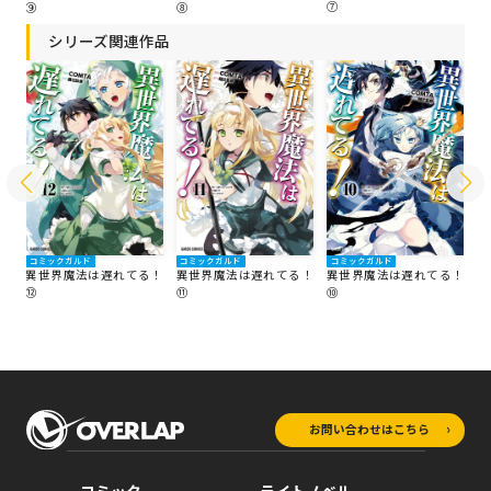
⑦
⑥
⑨
⑧
シリーズ関連作品
コミックガルド
コミックガルド
コミックガルド
コ
！
異世界魔法は遅れてる！
異世界魔法は遅れてる！
異世界魔法は遅れてる！
異
⑫
⑪
⑩
⑨
お問い合わせはこちら