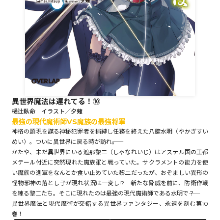
ロサージュノベルス
コミックガルド
異世界魔法は遅れてる！⑩
樋辻臥命 イラスト／夕薙
コミッククリエ
最強の現代魔術師VS魔族の最強将軍
神格の顕現を謀る神秘犯罪者を捕縛し任務を終えた八鍵水明（やかぎすい
めい）。ついに異世界に戻る時が訪れ――。
かたや、未だ異世界にいる遮那黎二（しゃなれいじ）はアステル国の王都
リキューレ
メテール付近に突然現れた魔族軍と戦っていた。サクラメントの能力を使
い魔族の進軍をなんとか食い止めていた黎二だったが、おぞましい異形の
怪物――邪神の落とし子が現れ状況は一変し!? 新たな脅威を前に、防衛作戦
を練る黎二たち。そこに現れたのは最強の現代魔術師である水明で――？
異世界魔法と現代魔術が交錯する異世界ファンタジー、永遠を刻む第10
コミックパルフェ
巻！