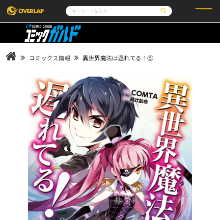
コミック
ライトノベル
コミックガルド
文庫
コミッククリエ
ノベルス
コミックス情報
異世界魔法は遅れてる！⑤
LiQulle
ノベルスf
ラブパルフェ
ロサージュノベルス
その他
通販・NEWS
コミックエッセイ
OVERLAP STORE
ポケットモンスター
オーバーラップ広報室
アニメ
ゲーム
企業
会社概要
オーバーラップ文庫
採用情報
アクセス
オーバーラップホールディングス
お問い合わせはこちら
オーバーラップノベルス
オーバーラップノベルスf