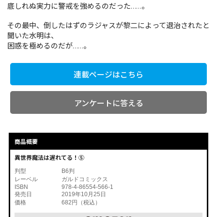
底しれぬ実力に警戒を強めるのだった……。
その最中、倒したはずのラジャスが黎二によって退治されたと
コミックエッセイ
聞いた水明は、
困惑を極めるのだが……。
閉じる
連載ページはこちら
アンケートに答える
商品概要
異世界魔法は遅れてる！⑤
判型
B6判
レーベル
ガルドコミックス
ISBN
978-4-86554-566-1
発売日
2019年10月25日
価格
682円（税込）