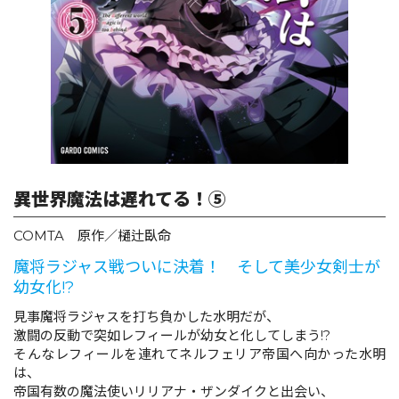
ロサージュノベルス
コミックガルド
異世界魔法は遅れてる！⑤
コミッククリエ
COMTA 原作／樋辻臥命
魔将ラジャス戦ついに決着！ そして美少女剣士が
幼女化!?
リキューレ
見事魔将ラジャスを打ち負かした水明だが、
激闘の反動で突如レフィールが幼女と化してしまう!?
そんなレフィールを連れてネルフェリア帝国へ向かった水明
は、
コミックパルフェ
帝国有数の魔法使いリリアナ・ザンダイクと出会い、