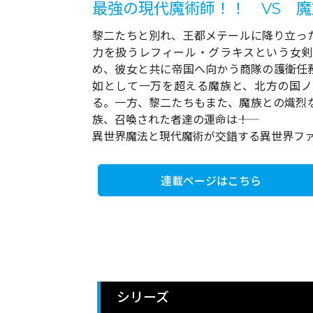
最強の現代魔術師！！ VS 魔
黎二たちと別れ、王都メテールに降り立っ
力を扱うレフィール・グラキスという女剣
め、彼女と共に帝国へ向かう商隊の護衛任
如として一万を超える魔族と、北方の国ノ
る。一方、黎二たちもまた、魔族との熾烈な
族、召喚された者達の運命は――！
異世界魔法と現代魔術が交錯する異世界フ
連載ページはこちら
シリーズ