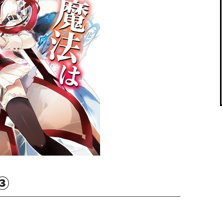
閉じる
③