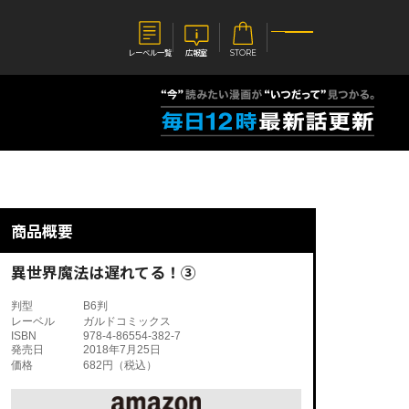
レーベル一覧
広報室
STORE
S
企業
E
会社概要
報室
採用情報
アクセス
商品概要
オーバーラップホールディングス
ベルス
コミックガルド
お問い合わせはこちら
異世界魔法は遅れてる！③
判型
B6判
レーベル
ガルドコミックス
ISBN
978-4-86554-382-7
発売日
2018年7月25日
価格
682円（税込）
コミックエッセイ