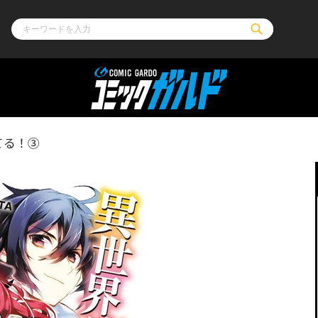
ル
その他
通販・NEW
てる！③
コミックエッセイ
OVERLAP STOR
ポケットモンスター
オーバーラップ広
アニメ
ス
ゲーム
ーラップノベルス
オーバーラップノベルスf
ロサージュノ
リキューレ
コミックパルフェ