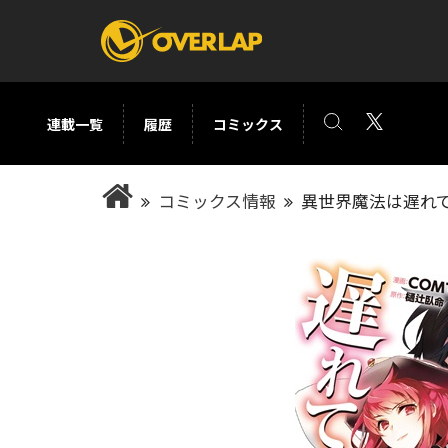
連載一覧
履歴
コミックス
コミック
ライトノベ
コミックス情報
異世界魔法は遅れ
コミックガルド
文庫
コミッククリエ
ノベルス
LiQulle
ノベルスf
ラブパルフェ
ロサージュノベル
オーバーラップ文庫
オーバ
コミッククリエ