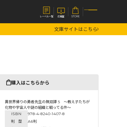
レーベル一覧
広報室
STORE
文庫サイトはこちら
S
企業
E
会社概要
報室
採用情報
アクセス
オーバーラップホールディングス
ベルス
コミックガルド
購入はこちらから
お問い合わせはこちら
異世界帰りの勇者先生の無双譚 5 ～教え子たちが
化物や宇宙人や謎の組織と戦ってる件～
ISBN
978-4-8240-1407-8
コミックエッセイ
判 型
A6判