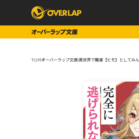
コミック
ライトノベ
TOP
オーバーラップ文庫
異世界で職業【ヒモ】としてみん
コミックガルド
文庫
コミッククリエ
ノベルス
LiQulle
ノベルスf
ラブパルフェ
ロサージュノベル
オーバーラップ文庫
オーバ
コミッククリエ