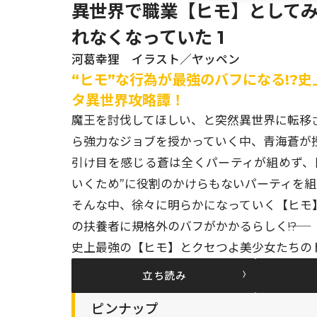
異世界で職業【ヒモ】として
れなくなっていた 1
河葛幸狸 イラスト／ヤッペン
“ヒモ”な行為が最強のバフになる!?
タ異世界攻略譚！
魔王を討伐してほしい、と突然異世界に転移
ら強力なジョブを授かっていく中、青海蒼が授
引け目を感じる蒼は全くパーティが組めず、
いくため”に役割のかけらもないパーティを
そんな中、徐々に明らかになっていく【ヒモ
の扶養者に規格外のバフがかかるらしく――!?
史上最強の【ヒモ】とクセつよ美少女たちの
立ち読み
ピンナップ