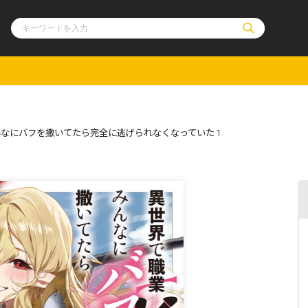
ル
その他
通販・NEW
なにバフを撒いてたら完全に逃げられなくなっていた 1
コミックエッセイ
OVERLAP STOR
ポケットモンスター
オーバーラップ広
アニメ
ス
ゲーム
ーラップノベルス
オーバーラップノベルスf
ロサージュノ
リキューレ
コミックパルフェ