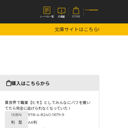
レーベル一覧
広報室
STORE
文庫サイトはこちら
S
企業
E
会社概要
報室
採用情報
アクセス
オーバーラップホールディングス
ベルス
コミックガルド
購入はこちらから
お問い合わせはこちら
異世界で職業【ヒモ】としてみんなにバフを撒い
てたら完全に逃げられなくなっていた 1
ISBN
978-4-8240-1679-9
コミックエッセイ
判 型
A6判