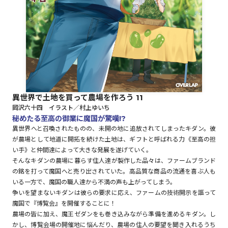
ロサージュノベルス
コミックガルド
異世界で土地を買って農場を作ろう 11
岡沢六十四 イラスト／村上ゆいち
コミッククリエ
秘めたる至高の御業に魔国が驚嘆!?
異世界へと召喚されたものの、未開の地に追放されてしまったキダン。彼
が農場として地道に開拓を続けた土地は、ギフトと呼ばれる力《至高の担
い手》と仲間達によって大きな発展を遂げていく。
そんなキダンの農場に暮らす住人達が製作した品々は、ファームブランド
リキューレ
の銘を打って魔国へと売り出されていた。高品質な商品の流通を喜ぶ人も
いる一方で、魔国の職人達から不満の声も上がってしまう。
争いを望まないキダンは彼らの要求に応え、ファームの技術開示を謳って
魔国で『博覧会』を開催することに！
コミックパルフェ
農場の皆に加え、魔王ゼダンをも巻き込みながら準備を進めるキダン。し
かし、博覧会場の開催地に悩んだり、農場の住人の要望を聞き入れるうち