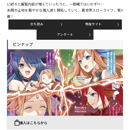
に続々と展覧内容が増えていったりと、一筋縄ではいかず――!?
未開の土地を賑やかな隣人達と開拓していく、異世界スローライフ、第11
幕！
コミックエッセイ
立ち読み
特設サイト
閉じる
アンケート
ピンナップ
購入はこちらから