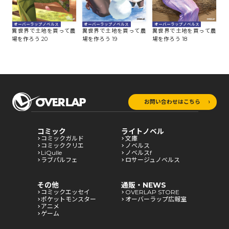
オーバーラップノベルス
オーバーラップノベルス
オーバーラップノベルス
オ
農
異世界で土地を買って農
異世界で土地を買って農
異世界で土地を買って農
異
場を作ろう 20
場を作ろう 19
場を作ろう 18
場
お問い合わせはこちら
コミック
ライトノベル
コミックガルド
文庫
コミッククリエ
ノベルス
LiQulle
ノベルスf
ラブパルフェ
ロサージュノベルス
その他
通販・NEWS
コミックエッセイ
OVERLAP STORE
ポケットモンスター
オーバーラップ広報室
アニメ
ゲーム