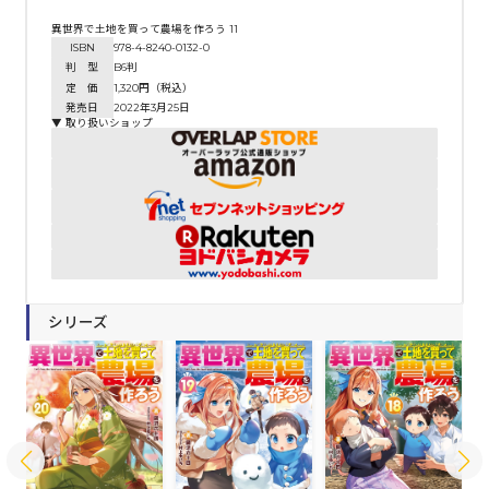
異世界で土地を買って農場を作ろう 11
ISBN
978-4-8240-0132-0
判 型
B6判
定 価
1,320円（税込）
発売日
2022年3月25日
▼ 取り扱いショップ
シリーズ