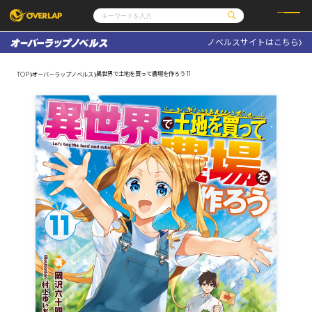
ノベルスサイトはこちら
コミック
ライトノベル
コミックガルド
文庫
異世界で土地を買って農場を作ろう 11
TOP
オーバーラップノベルス
コミッククリエ
ノベルス
LiQulle
ノベルスf
ラブパルフェ
ロサージュノベルス
その他
通販・NEWS
コミックエッセイ
OVERLAP STORE
ポケットモンスター
オーバーラップ広報室
アニメ
ゲーム
企業
会社概要
オーバーラップ文庫
採用情報
アクセス
オーバーラップホールディングス
お問い合わせはこちら
オーバーラップノベルス
オーバーラップノベルスf