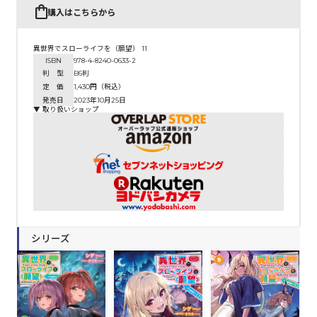
購入はこちらから
異世界でスローライフを（願望） 11
ISBN
978-4-8240-0633-2
判 型
B6判
定 価
1,430円（税込）
発売日
2023年10月25日
▼ 取り扱いショップ
シリーズ