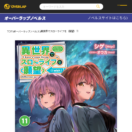
ノベルスサイトはこちら
コミック
ライトノベル
コミックガルド
文庫
異世界でスローライフを（願望） 11
TOP
オーバーラップノベルス
コミッククリエ
ノベルス
LiQulle
ノベルスf
ラブパルフェ
ロサージュノベルス
その他
通販・NEWS
コミックエッセイ
OVERLAP STORE
ポケットモンスター
オーバーラップ広報室
アニメ
ゲーム
企業
会社概要
オーバーラップ文庫
採用情報
アクセス
オーバーラップホールディングス
お問い合わせはこちら
オーバーラップノベルス
オーバーラップノベルスf