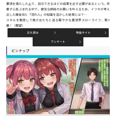
要項を満たした上で、自立できるほどの成果を出す必要があるという。卒
業すら危ぶまれる中で、健気な姉妹のお願いを叶えるため、イツキが考え
出した錬金術と『流れ人』の知識を活かした秘策とは――？
コミックエッセイ
スキルを駆使して美少女たちと送る賑やかな異世界スローライフ、第11
幕！（願望）
閉じる
立ち読み
特設サイト
アンケート
ピンナップ