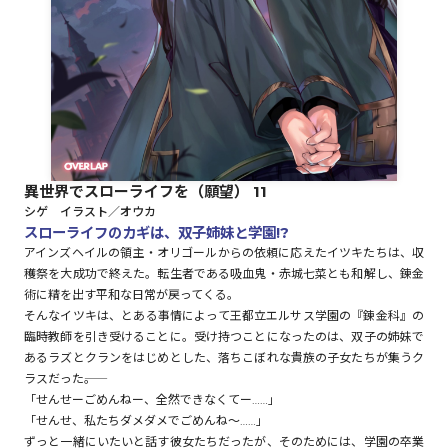
ロサージュノベルス
コミックガルド
異世界でスローライフを（願望） 11
シゲ イラスト／オウカ
コミッククリエ
スローライフのカギは、双子姉妹と学園!?
アインズヘイルの領主・オリゴールからの依頼に応えたイツキたちは、収
穫祭を大成功で終えた。転生者である吸血鬼・赤城七菜とも和解し、錬金
術に精を出す平和な日常が戻ってくる。
そんなイツキは、とある事情によって王都立エルサス学園の『錬金科』の
リキューレ
臨時教師を引き受けることに。受け持つことになったのは、双子の姉妹で
あるラズとクランをはじめとした、落ちこぼれな貴族の子女たちが集うク
ラスだった――。
「せんせーごめんねー、全然できなくてー……」
コミックパルフェ
「せんせ、私たちダメダメでごめんね～……」
ずっと一緒にいたいと話す彼女たちだったが、そのためには、学園の卒業