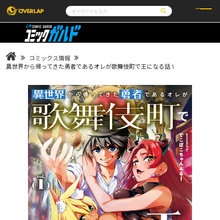
コミック
ライトノベル
コミックガルド
文庫
コミッククリエ
ノベルス
コミックス情報
LiQulle
ノベルスf
ラブパルフェ
ロサージュノベルス
異世界から帰ってきた勇者であるオレが歌舞伎町で王になる話 1
その他
通販・NEWS
コミックエッセイ
OVERLAP STORE
ポケットモンスター
オーバーラップ広報室
アニメ
ゲーム
企業
会社概要
オーバーラップ文庫
採用情報
アクセス
オーバーラップホールディングス
お問い合わせはこちら
オーバーラップノベルス
オーバーラップノベルスf