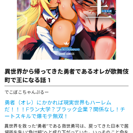
ロサージュノベルス
コミックガルド
コミッククリエ
異世界から帰ってきた勇者であるオレが歌舞伎
町で王になる話 1
でこぼこちゃんぷるー
リキューレ
勇者（オレ）にかかれば現実世界もハーレム
だ！！！Fラン大学？ブラック企業？関係なし！チ
ートスキルで爆モテ無双！
コミックパルフェ
異世界を救った“勇者”である救世勇司は、戻ってきた日本で居
場所を失い“負け組”へと成り下がっていた。いっそのこと命を