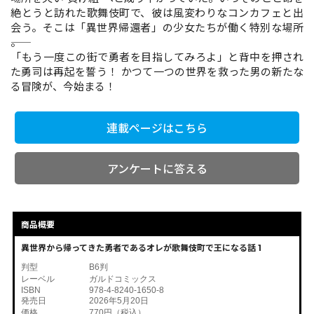
絶とうと訪れた歌舞伎町で、彼は風変わりなコンカフェと出
会う。そこは「異世界帰還者」の少女たちが働く特別な場所
――。
コミックエッセイ
「もう一度この街で勇者を目指してみろよ」と背中を押され
た勇司は再起を誓う！ かつて一つの世界を救った男の新たな
閉じる
る冒険が、今始まる！
連載ページはこちら
アンケートに答える
商品概要
異世界から帰ってきた勇者であるオレが歌舞伎町で王になる話 1
判型
B6判
レーベル
ガルドコミックス
ISBN
978-4-8240-1650-8
発売日
2026年5月20日
価格
770円（税込）