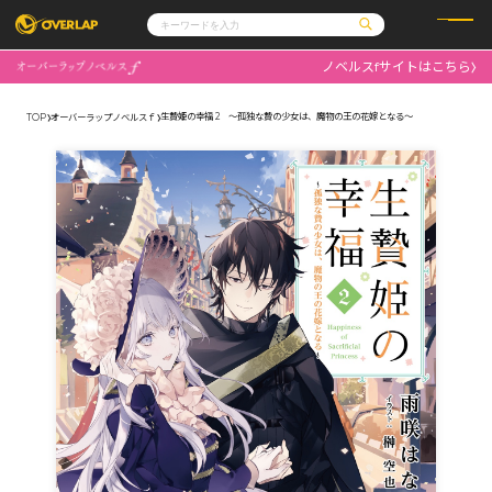
ノベルスfサイトはこちら
コミック
ライトノベル
コミックガルド
文庫
生贄姫の幸福 2 ～孤独な贄の少女は、魔物の王の花嫁となる～
TOP
オーバーラップノベルスｆ
コミッククリエ
ノベルス
LiQulle
ノベルスf
ラブパルフェ
ロサージュノベルス
その他
通販・NEWS
コミックエッセイ
OVERLAP STORE
ポケットモンスター
オーバーラップ広報室
アニメ
ゲーム
企業
会社概要
オーバーラップ文庫
採用情報
アクセス
オーバーラップホールディングス
お問い合わせはこちら
オーバーラップノベルス
オーバーラップノベルスf