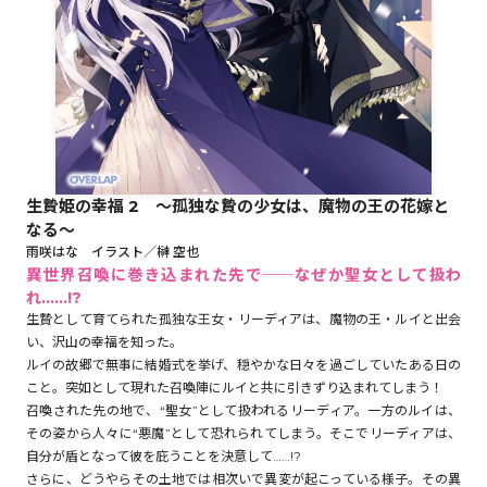
ロサージュノベルス
コミックガルド
生贄姫の幸福 2 ～孤独な贄の少女は、魔物の王の花嫁と
なる～
コミッククリエ
雨咲はな イラスト／榊 空也
異世界召喚に巻き込まれた先で──なぜか聖女として扱わ
れ……!?
生贄として育てられた孤独な王女・リーディアは、魔物の王・ルイと出会
い、沢山の幸福を知った。
リキューレ
ルイの故郷で無事に結婚式を挙げ、穏やかな日々を過ごしていたある日の
こと。突如として現れた召喚陣にルイと共に引きずり込まれてしまう！
召喚された先の地で、“聖女”として扱われるリーディア。一方のルイは、
その姿から人々に“悪魔”として恐れられてしまう。そこでリーディアは、
コミックパルフェ
自分が盾となって彼を庇うことを決意して……!?
さらに、どうやらその土地では相次いで異変が起こっている様子。その異