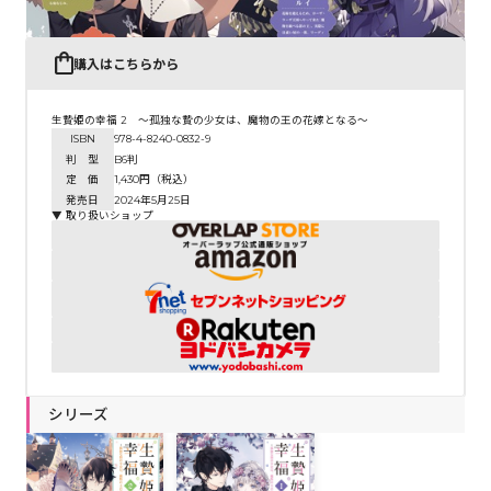
購入はこちらから
生贄姫の幸福 2 ～孤独な贄の少女は、魔物の王の花嫁となる～
ISBN
978-4-8240-0832-9
判 型
B6判
定 価
1,430円（税込）
発売日
2024年5月25日
▼ 取り扱いショップ
シリーズ