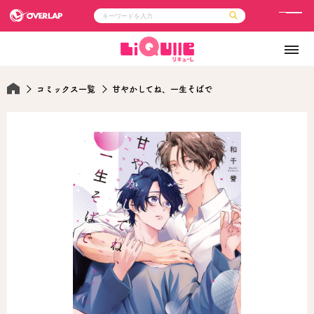
メ
ニ
コミック
ライトノベル
ュ
コミックガルド
文庫
コミッククリエ
ノベルス
ー
LiQulle
ノベルスf
コミックス一覧
甘やかしてね、一生そばで
ラブパルフェ
ロサージュノベルス
その他
通販・NEWS
コミックエッセイ
OVERLAP STORE
ポケットモンスター
オーバーラップ広報室
アニメ
ゲーム
企業
会社概要
オーバーラップ文庫
採用情報
アクセス
オーバーラップホールディングス
お問い合わせはこちら
オーバーラップノベルス
オーバーラップノベルスf