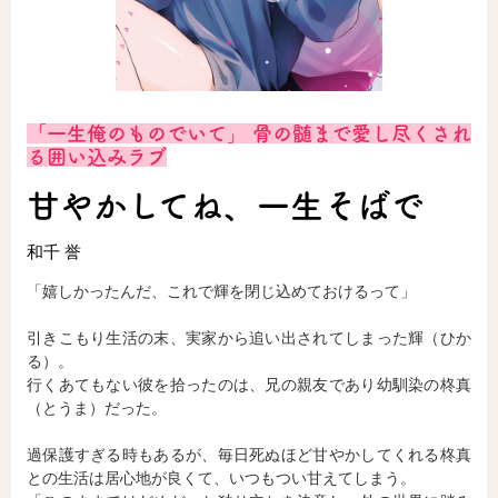
ロサージュノベルス
「一生俺のものでいて」 骨の髄まで愛し尽くされ
コミックガルド
る囲い込みラブ
甘やかしてね、一生そばで
和千 誉
コミッククリエ
「嬉しかったんだ、これで輝を閉じ込めておけるって」
引きこもり生活の末、実家から追い出されてしまった輝（ひか
リキューレ
る）。
行くあてもない彼を拾ったのは、兄の親友であり幼馴染の柊真
（とうま）だった。
過保護すぎる時もあるが、毎日死ぬほど甘やかしてくれる柊真
コミックパルフェ
との生活は居心地が良くて、いつもつい甘えてしまう。