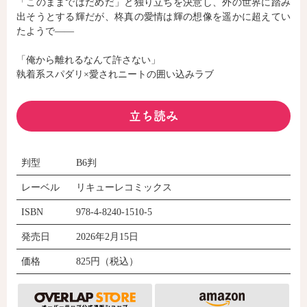
「このままではだめだ」と独り立ちを決意し、外の世界に踏み
出そうとする輝だが、柊真の愛情は輝の想像を遥かに超えてい
たようで――
コミックエッセイ
「俺から離れるなんて許さない」
閉じる
執着系スパダリ×愛されニートの囲い込みラブ
立ち読み
判型
B6判
レーベル
リキューレコミックス
ISBN
978-4-8240-1510-5
発売日
2026年2月15日
価格
825円（税込）