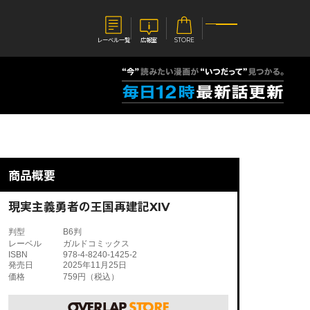
レーベル一覧
広報室
STORE
S
企業
E
会社概要
報室
採用情報
アクセス
商品概要
オーバーラップホールディングス
ベルス
コミックガルド
お問い合わせはこちら
現実主義勇者の王国再建記XIV
判型
B6判
レーベル
ガルドコミックス
ISBN
978-4-8240-1425-2
発売日
2025年11月25日
価格
759円（税込）
コミックエッセイ