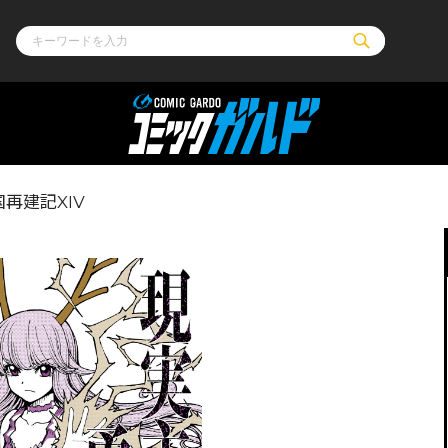
ル
その他
通販・NEW
再建記XIV
コミックエッセイ
OVERLAP STOR
ポケットモンスター
オーバーラップ広
アニメ
ス
ゲーム
ーラップノベルス
オーバーラップノベルスf
ロサージュノ
リキューレ
コミックパルフェ