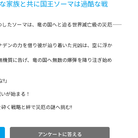
新たな家族と共に国王ソーマは過酷な戦
わしたソーマは、竜の国へと迫る世界滅亡級の災厄――
ナデンの力を借り彼が辿り着いた元凶は、空に浮か
無機質に告げ、竜の国へ無数の爆弾を降り注ぎ始め
!!」
戦いが始まる！
砕く戦略と絆で災厄の謎へ挑む!!
アンケートに答える