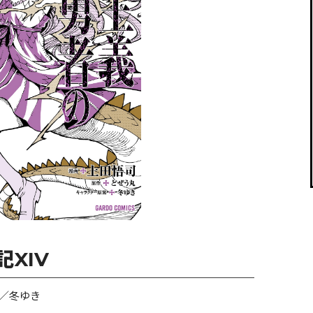
閉じる
XIV
／冬ゆき