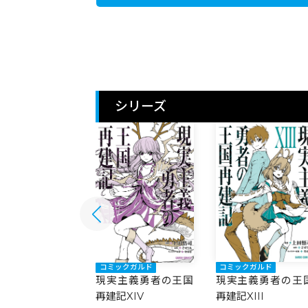
シリーズ
ックガルド
コミックガルド
コミックガルド
主義勇者の王国
現実主義勇者の王
現実主義勇者の王国
記XV
再建記XIII
再建記XIV