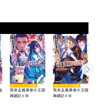
オーバーラップ文庫
オーバーラップ文庫
オーバー
現実主義勇者の王国
現実主義勇者の王国
国
現実主
再建記ⅩⅧ
再建記ⅩⅦ
再建記