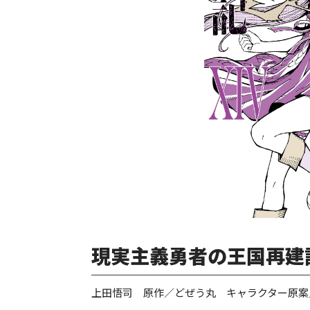
現実主義勇者の王国再建記
上田悟司 原作／どぜう丸 キャラクター原案