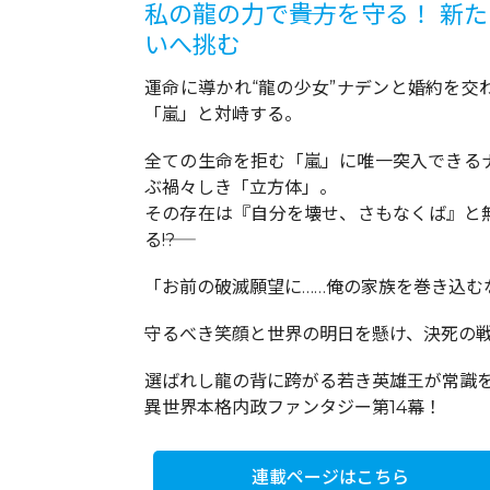
私の龍の力で――貴方を守る！ 
いへ挑む
運命に導かれ“龍の少女”ナデンと婚約を交
「嵐」と対峙する。
全ての生命を拒む「嵐」に唯一突入できる
ぶ禍々しき「立方体」。
その存在は『自分を壊せ、さもなくば』と
る――!?
「お前の破滅願望に……俺の家族を巻き込むな
守るべき笑顔と世界の明日を懸け、決死の
選ばれし龍の背に跨がる若き英雄王が常識を
異世界本格内政ファンタジー第14幕！
連載ページはこちら