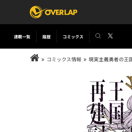
連載一覧
履歴
コミックス
コミック
ライトノベ
コミックス情報
現実主義勇者の王国
コミックガルド
文庫
コミッククリエ
ノベルス
LiQulle
ノベルスf
ラブパルフェ
ロサージュノベル
オーバーラップ文庫
オーバ
コミッククリエ