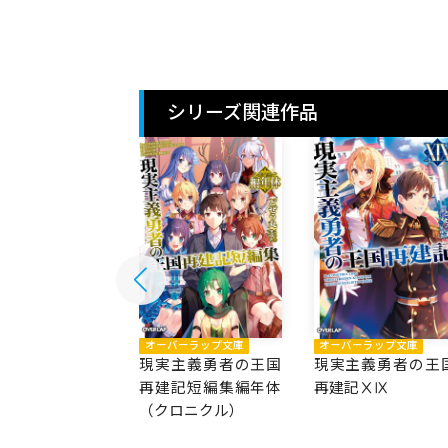
シリーズ関連作品
バーラップ文庫
オーバーラップ文庫
オーバーラップ文庫
主義勇者の王国
現実主義勇者の王国
現実主義勇者の王
記XX
再建記短編集編年体
再建記ⅩⅨ
（クロニクル）