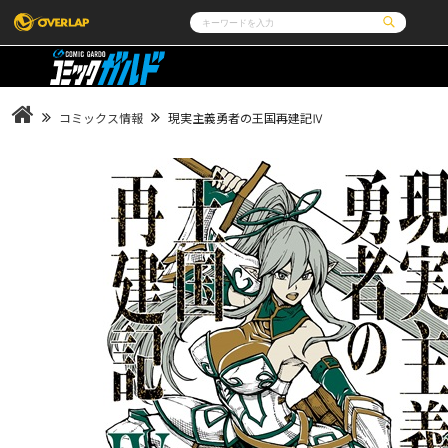
コミック
ライトノベル
コミックガルド
文庫
コミッククリエ
ノベルス
コミックス情報
現実主義勇者の王国再建記Ⅳ
LiQulle
ノベルスf
ラブパルフェ
ロサージュノベルス
その他
通販・NEWS
コミックエッセイ
OVERLAP STORE
ポケットモンスター
オーバーラップ広報室
アニメ
ゲーム
企業
会社概要
オーバーラップ文庫
オーバーラップノベルス
採用情報
アクセス
オーバーラップホールディングス
お問い合わせはこ
オーバーラップノベルスf
ロサージュノベルス
コミックガルド
コミッククリエ