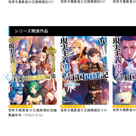
V
現実主義勇者の王国再建記XIII
現実主義勇者の
現実主義勇者の王国再建記XIV
シリーズ関連作品
オーバーラップ文庫
オーバーラップ文庫
オーバーラップ文庫
X
現実主義勇者の
現実主義勇者の王国再建記短編
現実主義勇者の王国再建記ⅩⅨ
集編年体（クロニクル）