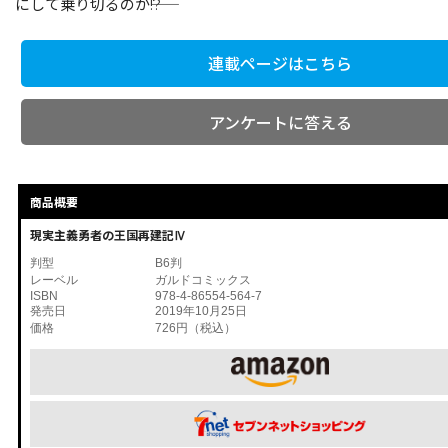
にして乗り切るのか――!?
連載ページはこちら
アンケートに答える
商品概要
現実主義勇者の王国再建記Ⅳ
判型
B6判
レーベル
ガルドコミックス
ISBN
978-4-86554-564-7
発売日
2019年10月25日
価格
726円（税込）