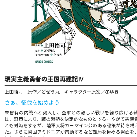
リキューレ
コミックパルフェ
コミックエッセイ
閉じる
現実主義勇者の王国再建記Ⅳ
上田悟司 原作／どぜう丸 キャラクター原案／冬ゆき
さぁ、征伐を始めよう
未曾有の内戦へと突入し、空軍との激しい戦いを繰り広げる
は、奇策により、戦の趨勢を決定的なものとする。やがて悪漢
とも対峙をするが、陸軍大将カーマイン公のある秘策が待ち構
た。さらに隣国アミドニアが策動するなど難局を極める盤面を