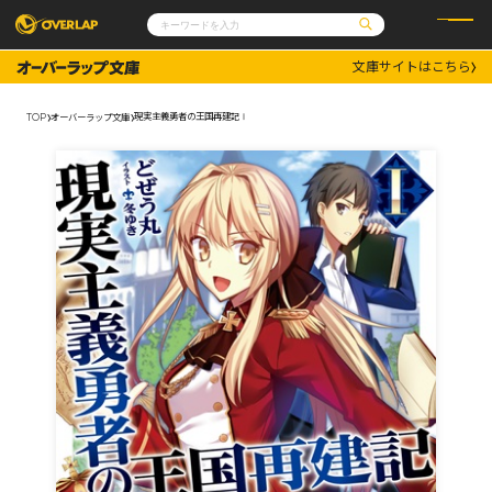
文庫サイトはこちら
コミック
ライトノベル
コミックガルド
文庫
現実主義勇者の王国再建記Ⅰ
TOP
オーバーラップ文庫
コミッククリエ
ノベルス
LiQulle
ノベルスf
ラブパルフェ
ロサージュノベルス
その他
通販・NEWS
コミックエッセイ
OVERLAP STORE
ポケットモンスター
オーバーラップ広報室
アニメ
ゲーム
企業
会社概要
オーバーラップ文庫
採用情報
アクセス
オーバーラップホールディングス
お問い合わせはこちら
オーバーラップノベルス
オーバーラップノベルスf