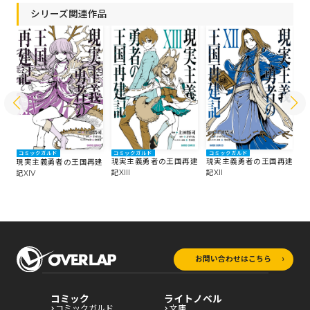
シリーズ関連作品
コミックガルド
コミックガルド
コミックガルド
コ
建
現実主義勇者の王国再建
現実主義勇者の王国再建
現実主義勇者の王国再建
現
記XIII
記XII
記XIV
記
お問い合わせはこちら
コミック
ライトノベル
コミックガルド
文庫