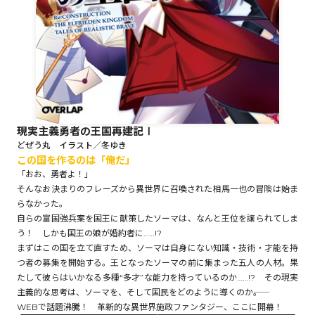
ロサージュノベルス
コミックガルド
現実主義勇者の王国再建記Ⅰ
どぜう丸 イラスト／冬ゆき
この国を作るのは「俺だ」
コミッククリエ
「おお、勇者よ！」
そんなお決まりのフレーズから異世界に召喚された相馬一也の冒険は――始ま
らなかった。
自らの富国強兵案を国王に献策したソーマは、なんと王位を譲られてしま
リキューレ
う！ しかも国王の娘が婚約者に……!?
まずはこの国を立て直すため、ソーマは自身にない知識・技術・才能を持
つ者の募集を開始する。王となったソーマの前に集まった五人の人材。果
たして彼らはいかなる多種“多才”な能力を持っているのか……!? その現実
主義的な思考は、ソーマを、そして国民をどのように導くのか――。
コミックパルフェ
WEBで話題沸騰！ 革新的な異世界施政ファンタジー、ここに開幕！