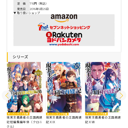
定 価
715円（税込）
発売日
2016年5月25日
▼ 取り扱いショップ
シリーズ
オーバーラップ文庫
オ
オーバーラップ文庫
オーバーラップ文庫
建
現実主義勇者の王国再建
現
現実主義勇者の王国再建
現実主義勇者の王国再建
記ⅩⅧ
記
記短編集編年体（クロニ
記ⅩⅨ
クル）