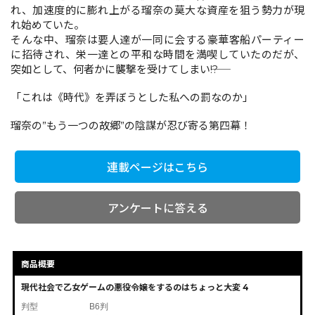
れ、加速度的に膨れ上がる瑠奈の莫大な資産を狙う勢力が現
れ始めていた。
そんな中、瑠奈は要人達が一同に会する豪華客船パーティー
コミックエッセイ
に招待され、栄一達との平和な時間を満喫していたのだが、
突如として、何者かに襲撃を受けてしまい――!?
閉じる
「これは《時代》を弄ぼうとした私への罰なのか」
瑠奈の”もう一つの故郷”の陰謀が忍び寄る第四幕！
連載ページはこちら
アンケートに答える
商品概要
現代社会で乙女ゲームの悪役令嬢をするのはちょっと大変 4
判型
B6判