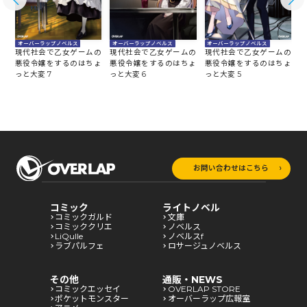
オーバーラップノベルス
オーバーラップノベルス
オーバーラップノベルス
の
現代社会で乙女ゲームの
現代社会で乙女ゲームの
現代社会で乙女ゲームの
ょ
悪役令嬢をするのはちょ
悪役令嬢をするのはちょ
悪役令嬢をするのはちょ
っと大変 7
っと大変 6
っと大変 5
っ
お問い合わせはこちら
コミック
ライトノベル
コミックガルド
文庫
コミッククリエ
ノベルス
LiQulle
ノベルスf
ラブパルフェ
ロサージュノベルス
その他
通販・NEWS
コミックエッセイ
OVERLAP STORE
ポケットモンスター
オーバーラップ広報室