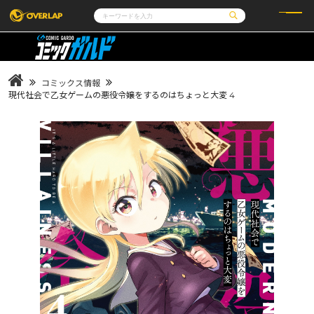
コミック
ライトノベル
コミックガルド
文庫
コミッククリエ
ノベルス
コミックス情報
LiQulle
ノベルスf
ラブパルフェ
ロサージュノベルス
現代社会で乙女ゲームの悪役令嬢をするのはちょっと大変 4
その他
通販・NEWS
コミックエッセイ
OVERLAP STORE
ポケットモンスター
オーバーラップ広報室
アニメ
ゲーム
企業
会社概要
オーバーラップ文庫
採用情報
アクセス
オーバーラップホールディングス
お問い合わせはこちら
オーバーラップノベルス
オーバーラップノベルスf