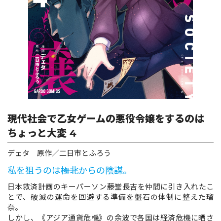
ロサージュノベルス
コミックガルド
コミッククリエ
現代社会で乙女ゲームの悪役令嬢をするのは
ちょっと大変 4
デェタ 原作／二日市とふろう
リキューレ
私を狙うのは――極北からの陰謀。
日本救済計画のキーパーソン――藤堂長吉を仲間に引き入れたこ
とで、破滅の運命を回避する準備を盤石の体制に整えた瑠
コミックパルフェ
奈。
しかし、《アジア通貨危機》の余波で各国は経済危機に晒さ