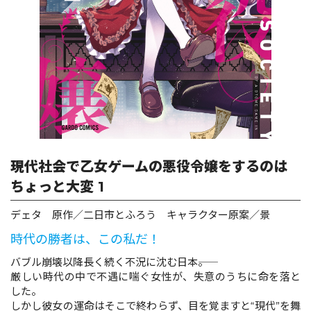
ロサージュノベルス
コミックガルド
コミッククリエ
現代社会で乙女ゲームの悪役令嬢をするのは
ちょっと大変 1
デェタ 原作／二日市とふろう キャラクター原案／景
リキューレ
時代の勝者は、この私だ！
バブル崩壊以降長く続く不況に沈む日本――。
厳しい時代の中で不遇に喘ぐ女性が、失意のうちに命を落と
コミックパルフェ
した。
しかし彼女の運命はそこで終わらず、目を覚ますと“現代”を舞