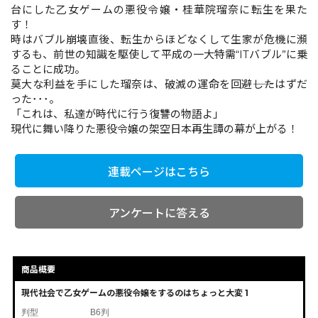
台にした乙女ゲームの悪役令嬢・桂華院瑠奈に転生を果た
す！
時はバブル崩壊直後、転生からほどなくして生家が危機に瀕
コミックエッセイ
するも、前世の知識を駆使して平成の一大特需“ITバブル”に乗
ることに成功。
閉じる
莫大な利益を手にした瑠奈は、破滅の運命を回避――したはずだ
った･･･。
「これは、私達が時代に行う復讐の物語よ」
現代に舞い降りた悪役令嬢の架空日本再生譚の幕が上がる！
連載ページはこちら
アンケートに答える
商品概要
現代社会で乙女ゲームの悪役令嬢をするのはちょっと大変 1
判型
B6判