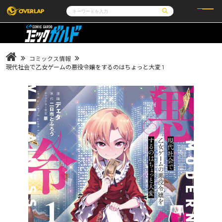
コミック
ライトノベル
コミックガルド
文庫
コミッククリエ
ノベルス
コミックス情報
LiQulle
ノベルスf
ラブパルフェ
ロサージュノベルス
現代社会で乙女ゲームの悪役令嬢をするのはちょっと大変 1
その他
通販・NEWS
コミックエッセイ
OVERLAP STORE
ポケットモンスター
オーバーラップ広報室
アニメ
ゲーム
企業
会社概要
オーバーラップ文庫
採用情報
アクセス
オーバーラップホールディングス
お問い合わせはこちら
オーバーラップノベルス
オーバーラップノベルスf