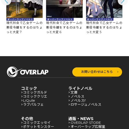
オーバーラップノベルス
オーバーラップノベルス
オーバーラップノベルス
の
現代社会で乙女ゲームの
現代社会で乙女ゲームの
現代社会で乙女ゲームの
ょ
悪役令嬢をするのはちょ
悪役令嬢をするのはちょ
悪役令嬢をするのはちょ
っと大変 7
っと大変 6
っと大変 5
っ
お問い合わせはこちら
コミック
ライトノベル
コミックガルド
文庫
コミッククリエ
ノベルス
LiQulle
ノベルスf
ラブパルフェ
ロサージュノベルス
その他
通販・NEWS
コミックエッセイ
OVERLAP STORE
ポケットモンスター
オーバーラップ広報室