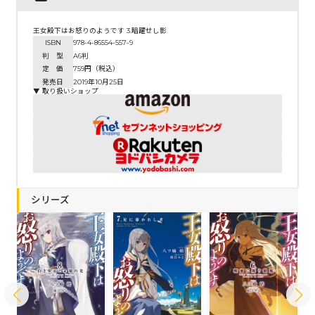
王女殿下はお怒りのようです 3.暗躍せし影
ISBN
978-4-86554-557-9
判 型
A6判
定 価
759円（税込）
発売日
2019年10月25日
▼ 取り扱いショップ
シリーズ