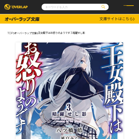
文庫サイトはこちら
コミック
ライトノベル
コミックガルド
文庫
王女殿下はお怒りのようです 3.暗躍せし影
TOP
オーバーラップ文庫
コミッククリエ
ノベルス
LiQulle
ノベルスf
ラブパルフェ
ロサージュノベルス
その他
通販・NEWS
コミックエッセイ
OVERLAP STORE
ポケットモンスター
オーバーラップ広報室
アニメ
ゲーム
企業
会社概要
オーバーラップ文庫
採用情報
アクセス
オーバーラップホールディングス
お問い合わせはこちら
オーバーラップノベルス
オーバーラップノベルスf