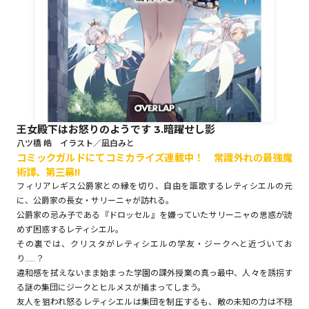
ロサージュノベルス
コミックガルド
王女殿下はお怒りのようです 3.暗躍せし影
八ツ橋 皓 イラスト／凪白みと
コミックガルドにてコミカライズ連載中！ 常識外れの最強魔
コミッククリエ
術譚、第三幕!!
フィリアレギス公爵家との縁を切り、自由を謳歌するレティシエルの元
に、公爵家の長女・サリーニャが訪れる。
公爵家の忌み子である『ドロッセル』を嫌っていたサリーニャの思惑が読
リキューレ
めず困惑するレティシエル。
その裏では、クリスタがレティシエルの学友・ジークへと近づいてお
り……？
違和感を拭えないまま始まった学園の課外授業の真っ最中、人々を誘拐す
る謎の集団にジークとヒルメスが捕まってしまう。
コミックパルフェ
友人を狙われ怒るレティシエルは集団を制圧するも、敵の未知の力は不穏