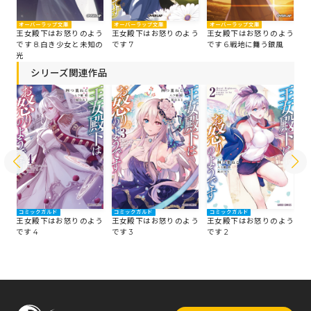
オーバーラップ文庫
オーバーラップ文庫
オ
オーバーラップ文庫
王女殿下はお怒りのよう
王女殿下はお怒りのよう
王
う
王女殿下はお怒りのよう
です 7
です 6.戦地に舞う銀風
で
て
です 8.白き少女と未知の
光
シリーズ関連作品
コミックガルド
コミックガルド
コミックガルド
コ
う
王女殿下はお怒りのよう
王女殿下はお怒りのよう
王女殿下はお怒りのよう
王
です 4
です 3
です 2
で