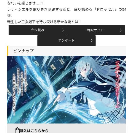
な匂いを感じさせ……？
レティシエルを取り巻き暗躍する影と、蘇り始める『ドロッセル』の記
憶。
コミックエッセイ
転生した王女殿下を待ち受ける新たな謎とは――！
立ち読み
特設サイト
閉じる
アンケート
ピンナップ
購入はこちらから