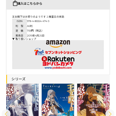
購入はこちらから
王女殿下はお怒りのようです 2.精霊王の来訪
ISBN
978-4-86554-474-9
判 型
A6判
定 価
759円（税込）
発売日
2019年4月25日
▼ 取り扱いショップ
シリーズ