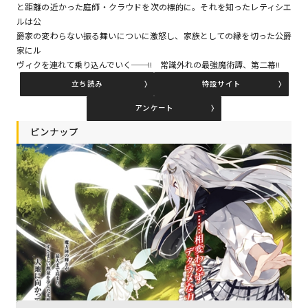
と距離の近かった庭師・クラウドを次の標的に。それを知ったレティシエ
ルは公
爵家の変わらない振る舞いについに激怒し、家族としての縁を切った公爵
コミックエッセイ
家にル
ヴィクを連れて乗り込んでいく──!! 常識外れの最強魔術譚、第二幕!!
閉じる
立ち読み
特設サイト
アンケート
ピンナップ