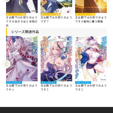
オーバーラップ文庫
オーバーラップ文庫
オ
オーバーラップ文庫
王女殿下はお怒りのよう
王女殿下はお怒りのよう
王
う
王女殿下はお怒りのよう
です 7
です 6.戦地に舞う銀風
で
て
です 8.白き少女と未知の
光
シリーズ関連作品
コミックガルド
コミックガルド
コミックガルド
コ
う
王女殿下はお怒りのよう
王女殿下はお怒りのよう
王女殿下はお怒りのよう
王
です 4
です 3
です 2
で