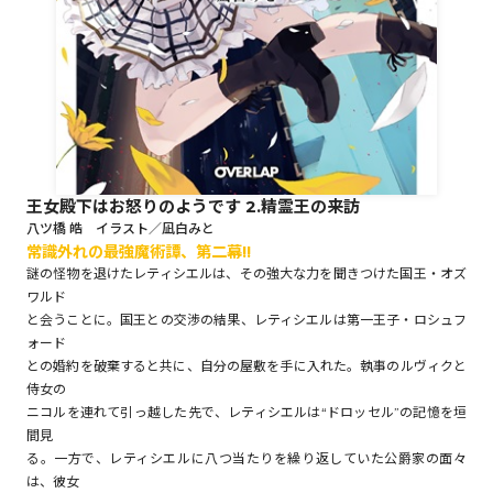
ロサージュノベルス
コミックガルド
王女殿下はお怒りのようです 2.精霊王の来訪
八ツ橋 皓 イラスト／凪白みと
常識外れの最強魔術譚、第二幕!!
コミッククリエ
謎の怪物を退けたレティシエルは、その強大な力を聞きつけた国王・オズ
ワルド
と会うことに。国王との交渉の結果、レティシエルは第一王子・ロシュフ
ォード
リキューレ
との婚約を破棄すると共に、自分の屋敷を手に入れた。執事のルヴィクと
侍女の
ニコルを連れて引っ越した先で、レティシエルは“ドロッセル”の記憶を垣
間見
る。一方で、レティシエルに八つ当たりを繰り返していた公爵家の面々
コミックパルフェ
は、彼女