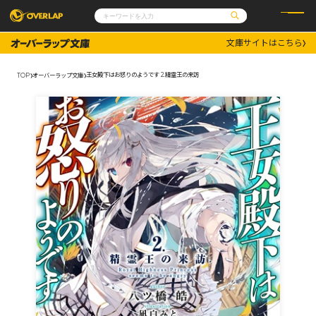
文庫サイトはこちら
コミック
ライトノベル
コミックガルド
文庫
王女殿下はお怒りのようです 2.精霊王の来訪
TOP
オーバーラップ文庫
コミッククリエ
ノベルス
LiQulle
ノベルスf
ラブパルフェ
ロサージュノベルス
その他
通販・NEWS
コミックエッセイ
OVERLAP STORE
ポケットモンスター
オーバーラップ広報室
アニメ
ゲーム
企業
会社概要
オーバーラップ文庫
採用情報
アクセス
オーバーラップホールディングス
お問い合わせはこちら
オーバーラップノベルス
オーバーラップノベルスf