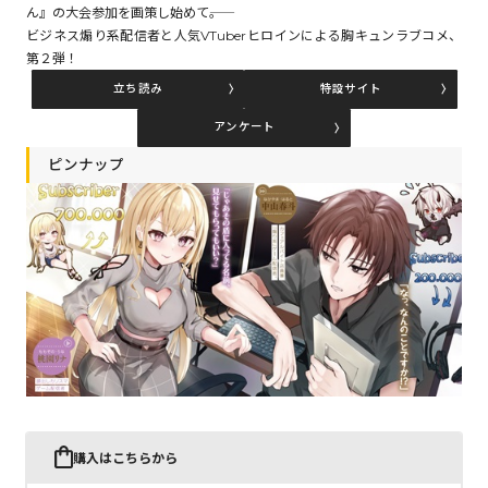
ん』の大会参加を画策し始めて――。
ビジネス煽り系配信者と人気VTuberヒロインによる胸キュンラブコメ、
第２弾！
コミックエッセイ
立ち読み
特設サイト
閉じる
アンケート
ピンナップ
購入はこちらから