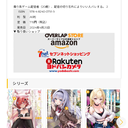
煽り系ゲーム配信者（20歳）、配信の切り忘れによりいい人バレする。 2
ISBN
978-4-8240-0791-9
判 型
A6判
定 価
715円（税込）
発売日
2024年4月25日
▼ 取り扱いショップ
シリーズ