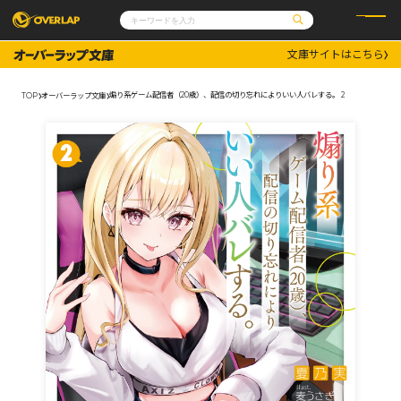
文庫サイトはこちら
コミック
ライトノベル
コミックガルド
文庫
煽り系ゲーム配信者（20歳）、配信の切り忘れによりいい人バレする。 2
TOP
オーバーラップ文庫
コミッククリエ
ノベルス
LiQulle
ノベルスf
ラブパルフェ
ロサージュノベルス
その他
通販・NEWS
コミックエッセイ
OVERLAP STORE
ポケットモンスター
オーバーラップ広報室
アニメ
ゲーム
企業
会社概要
オーバーラップ文庫
採用情報
アクセス
オーバーラップホールディングス
お問い合わせはこちら
オーバーラップノベルス
オーバーラップノベルスf