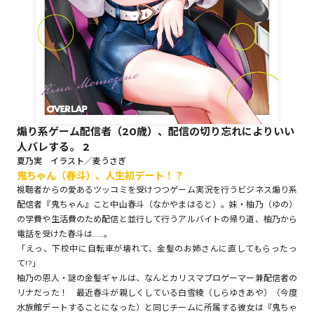
ロサージュノベルス
コミックガルド
煽り系ゲーム配信者（20歳）、配信の切り忘れによりいい
人バレする。 2
コミッククリエ
夏乃実 イラスト／麦うさぎ
鬼ちゃん（春斗）、人生初デート！？
視聴者からの愛あるツッコミを受けつつゲーム実況を行うビジネス煽り系
配信者『鬼ちゃん』こと中山春斗（なかやまはると）。妹・柚乃（ゆの）
の学費や生活費のため配信と並行して行うアルバイトの帰り道、柚乃から
リキューレ
電話を受けた春斗は……。
「えっ、下校中に自転車が壊れて、金髪のお姉さんに直してもらったっ
て!?」
柚乃の恩人・謎の金髪ギャルは、なんとカリスマプロゲーマー兼配信者の
コミックパルフェ
リナだった！ 最近春斗が親しくしている白雪綾（しらゆきあや）（今度
水族館デートすることになった）と同じチームに所属する彼女は『鬼ちゃ