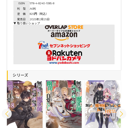
ISBN
978-4-8240-1085-8
判 型
A6判
定 価
825円（税込）
発売日
2025年2月25日
▼ 取り扱いショップ
シリーズ