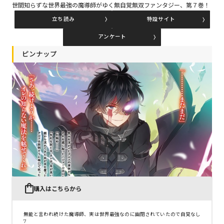
世間知らずな世界最強の魔導師がゆく無自覚無双ファンタジー、第７巻！
立ち読み
特設サイト
コミックエッセイ
アンケート
閉じる
ピンナップ
購入はこちらから
無能と言われ続けた魔導師、実は世界最強なのに幽閉されていたので自覚なし
7