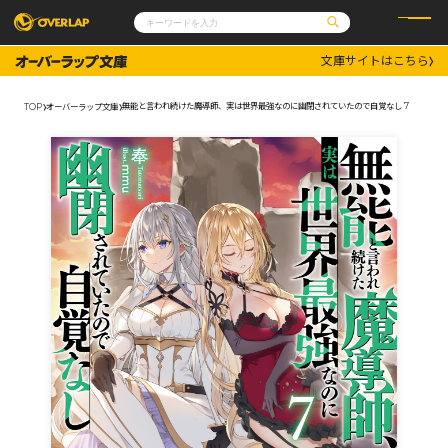
文庫サイトはこちら
コミック
ライトノベル
コミックガルド
文庫
無能と言われ続けた魔導師、実は世界最強なのに幽閉されていたので自覚なし 7
TOP
オーバーラップ文庫
コミッククリエ
ノベルス
LiQulle
ノベルスf
ラブパルフェ
ロサージュノベルス
その他
通販・NEWS
コミックエッセイ
OVERLAP STORE
ポケットモンスター
オーバーラップ広報室
アニメ
ゲーム
企業
会社概要
オーバーラップ文庫
採用情報
アクセス
オーバーラップホールディングス
お問い合わせはこちら
オーバーラップノベルス
オーバーラップノベルスf