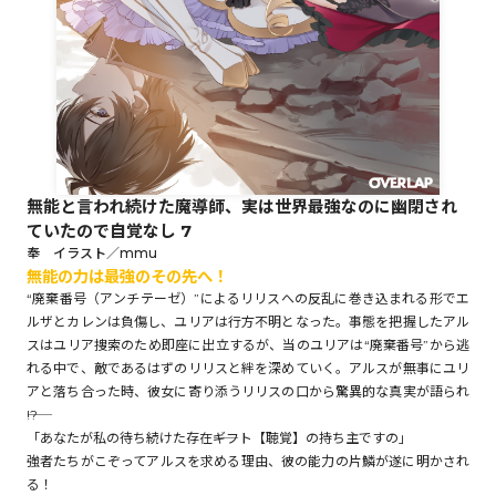
ロサージュノベルス
コミックガルド
無能と言われ続けた魔導師、実は世界最強なのに幽閉され
ていたので自覚なし 7
コミッククリエ
奉 イラスト／mmu
無能の力は最強のその先へ！
“廃棄番号（アンチテーゼ）”によるリリスへの反乱に巻き込まれる形でエ
ルザとカレンは負傷し、ユリアは行方不明となった。事態を把握したアル
スはユリア捜索のため即座に出立するが、当のユリアは“廃棄番号”から逃
リキューレ
れる中で、敵であるはずのリリスと絆を深めていく。アルスが無事にユリ
アと落ち合った時、彼女に寄り添うリリスの口から驚異的な真実が語られ
――!?
「あなたが私の待ち続けた存在――ギフト【聴覚】の持ち主ですの」
強者たちがこぞってアルスを求める理由、彼の能力の片鱗が遂に明かされ
コミックパルフェ
る！