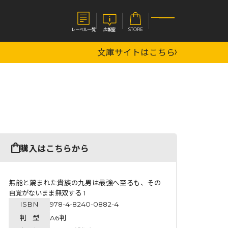
レーベル一覧
広報室
STORE
文庫サイトはこちら
S
企業
E
会社概要
報室
採用情報
アクセス
オーバーラップホールディングス
ベルス
コミックガルド
購入はこちらから
お問い合わせはこちら
無能と蔑まれた貴族の九男は最強へ至るも、その
自覚がないまま無双する 1
ISBN
978-4-8240-0882-4
コミックエッセイ
判 型
A6判