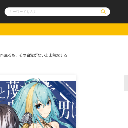
ル
その他
通販・NEW
へ至るも、その自覚がないまま無双する 1
コミックエッセイ
OVERLAP STOR
ポケットモンスター
オーバーラップ広
アニメ
ス
ゲーム
ーラップノベルス
オーバーラップノベルスf
ロサージュノ
リキューレ
コミックパルフェ