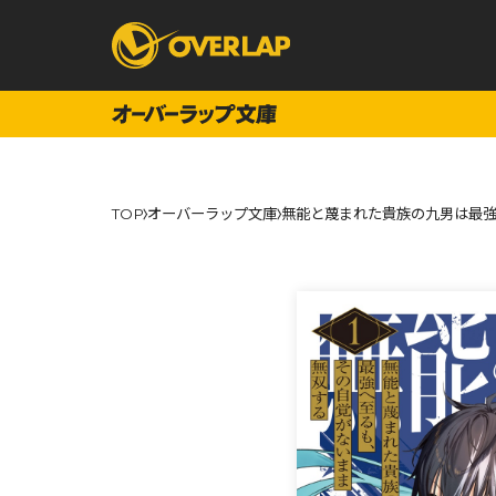
コミック
ライトノベ
TOP
オーバーラップ文庫
無能と蔑まれた貴族の九男は最強
コミックガルド
文庫
コミッククリエ
ノベルス
LiQulle
ノベルスf
ラブパルフェ
ロサージュノベル
オーバーラップ文庫
オーバ
コミッククリエ