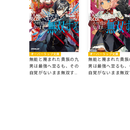
オーバーラップ文庫
オーバーラップ文庫
無能と蔑まれた貴族の九
無能と蔑まれた貴族
男は最強へ至るも、その
男は最強へ至るも、
自覚がないまま無双する
自覚がないまま無双
3
2