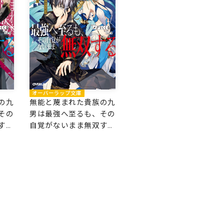
オーバーラップ文庫
の九
無能と蔑まれた貴族の九
その
男は最強へ至るも、その
する
自覚がないまま無双する
1