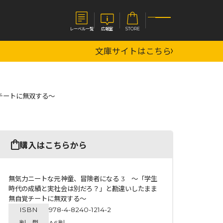
レーベル一覧
広報室
STORE
文庫サイトはこちら
S
企業
チートに無双する～
E
会社概要
報室
採用情報
アクセス
オーバーラップホールディングス
ベルス
コミックガルド
購入はこちらから
お問い合わせはこちら
無気力ニートな元神童、冒険者になる 3 ～「学生
時代の成績と実社会は別だろ？」と勘違いしたまま
無自覚チートに無双する～
コミックエッセイ
ISBN
978-4-8240-1214-2
判 型
A6判