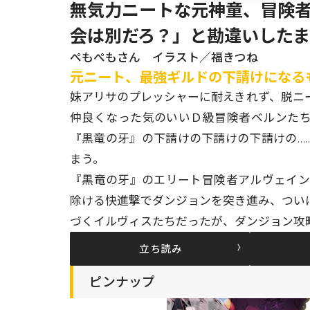
無気力ニートな元神童、冒険者
会は別だろ？」と勘違いした
ぺもぺもさん イラスト／福きつね
元ニート、最強ギルドの下請けになる
妹アリサのプレッシャーに耐えきれず、脱ニ
仲良くなった気のいいＤ級冒険者ベルンた
『黒竜の牙』の下請けの下請けの下請けの…
まう。
『黒竜の牙』のエリート冒険者アルヴェイ
除ける快進撃でダンジョンを突き進み、つい
づくイルヴィスたちだったが、ダンジョン攻略
立ち読み
ピンナップ