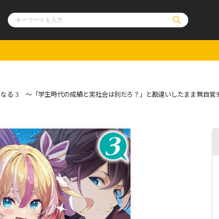
ル
その他
通販・NEW
なる 3 ～「学生時代の成績と実社会は別だろ？」と勘違いしたまま無自覚
コミックエッセイ
OVERLAP STOR
ポケットモンスター
オーバーラップ広
アニメ
ス
ゲーム
ーラップノベルス
オーバーラップノベルスf
ロサージュノ
リキューレ
コミックパルフェ