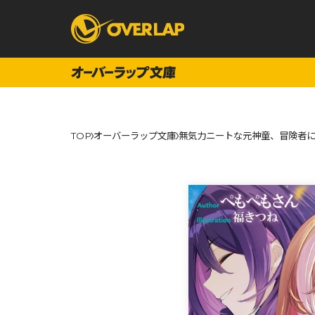
コミック
ライトノベ
TOP
オーバーラップ文庫
無気力ニートな元神童、冒険者に
コミックガルド
文庫
コミッククリエ
ノベルス
LiQulle
ノベルスf
ラブパルフェ
ロサージュノベル
オーバーラップ文庫
オーバ
コミッククリエ