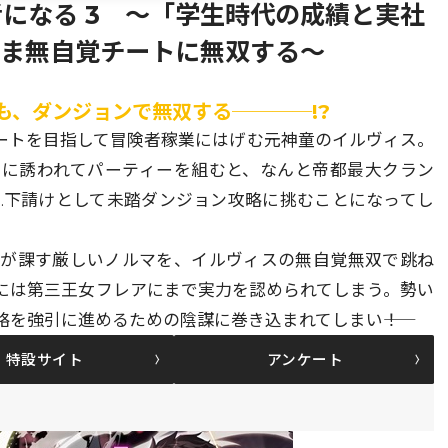
になる 3 ～「学生時代の成績と実社
まま無自覚チートに無双する～
も、ダンジョンで無双する────!?
ートを目指して冒険者稼業にはげむ元神童のイルヴィス。
ちに誘われてパーティーを組むと、なんと帝都最大クラン
…下請けとして未踏ダンジョン攻略に挑むことになってし
ンが課す厳しいノルマを、イルヴィスの無自覚無双で跳ね
には第三王女フレアにまで実力を認められてしまう。勢い
を強引に進めるための陰謀に巻き込まれてしまい――！
特設サイト
アンケート