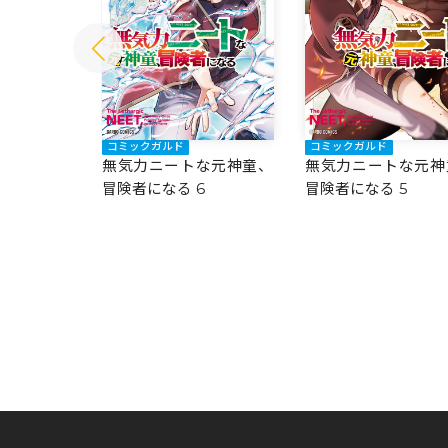
コミックガルド
コミックガルド
な元神童、
無気力ニートな元神童、
無気力ニートな元神
7
冒険者になる 6
冒険者になる 5