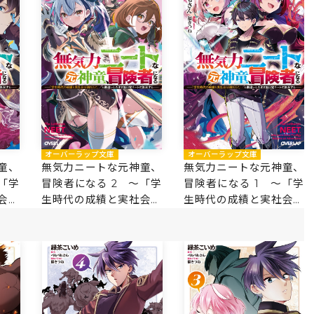
オーバーラップ文庫
オーバーラップ文庫
童、
無気力ニートな元神童、
無気力ニートな元神童、
「学
冒険者になる 2 ～「学
冒険者になる 1 ～「学
会は
生時代の成績と実社会は
生時代の成績と実社会は
した
別だろ？」と勘違いした
別だろ？」と勘違いした
無双
まま無自覚チートに無双
まま無自覚チートに無双
する～
する～