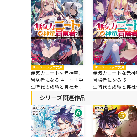
オーバーラップ文庫
オーバーラップ文庫
無気力ニートな元神童、
無気力ニートな元神
冒険者になる 4 ～「学
冒険者になる 3 ～
生時代の成績と実社会は
生時代の成績と実社
別だろ？」と勘違いした
別だろ？」と勘違い
シリーズ関連作品
まま無自覚チートに無双
まま無自覚チートに
する～
する～