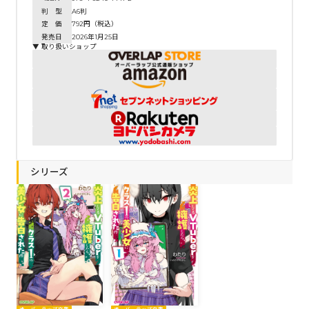
判 型
A6判
定 価
792円（税込）
発売日
2026年1月25日
▼ 取り扱いショップ
シリーズ