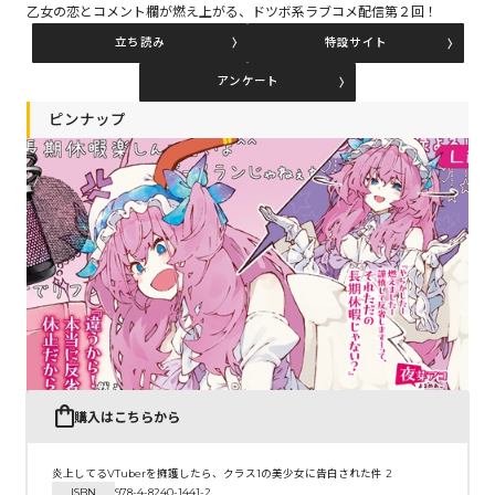
乙女の恋とコメント欄が燃え上がる、ドツボ系ラブコメ配信第２回！
立ち読み
特設サイト
コミックエッセイ
アンケート
閉じる
ピンナップ
購入はこちらから
炎上してるVTuberを擁護したら、クラス1の美少女に告白された件 2
ISBN
978-4-8240-1441-2