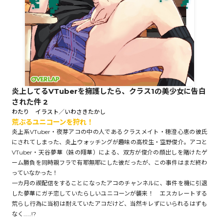
ロサージュノベルス
コミックガルド
炎上してるVTuberを擁護したら、クラス1の美少女に告白
された件 2
コミッククリエ
わたり イラスト／いわさきたかし
荒ぶるユニコーンを狩れ！
炎上系VTuber・夜芽アコの中の人であるクラスメイト・穂澄心恵の彼氏
にされてしまった、炎上ウォッチングが趣味の高校生・空野俊介。アコと
VTuber・天谷夢華（妹の翔華）による、双方が俊介の顔出しを賭けたゲ
リキューレ
ーム勝負を同時親フラで有耶無耶にした彼だったが、この事件はまだ終わ
っていなかった！
一カ月の禊配信をすることになったアコのチャンネルに、事件を機に引退
した夢華にガチ恋していたらしいユニコーンが襲来！ エスカレートする
荒らし行為に当初は耐えていたアコだけど、当然キレずにいられるはずも
コミックパルフェ
なく……!?