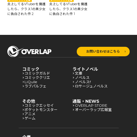
オーバーラップ文庫
オーバーラップ文庫
炎上してるVTuberを擁護
炎上してるVTuberを擁護
したら、クラス1の美少女
したら、クラス1の美少女
に告白された件 2
に告白された件 1
お問い合わせはこちら
コミック
ライトノベル
コミックガルド
文庫
コミッククリエ
ノベルス
LiQulle
ノベルスf
ラブパルフェ
ロサージュノベルス
その他
通販・NEWS
コミックエッセイ
OVERLAP STORE
ポケットモンスター
オーバーラップ広報室
アニメ
ゲーム