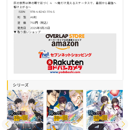
灰の世界は神の眼で彩づく 4 ～俺だけ見えるステータスで、最弱から最強へ
駆け上がる～
ISBN
978-4-8240-1114-5
判 型
A6判
定 価
792円（税込）
発売日
2025年3月25日
▼ 取り扱いショップ
シリーズ