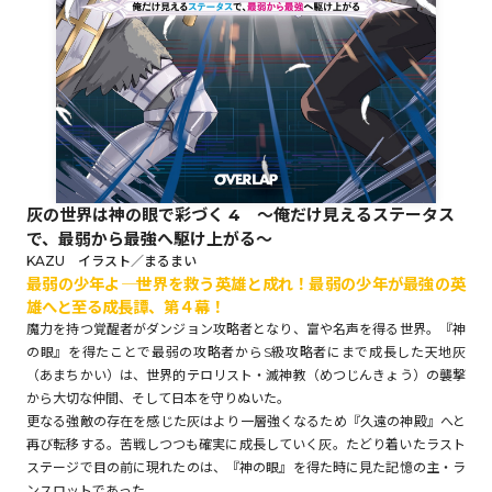
ロサージュノベルス
コミックガルド
灰の世界は神の眼で彩づく 4 ～俺だけ見えるステータス
で、最弱から最強へ駆け上がる～
コミッククリエ
KAZU イラスト／まるまい
最弱の少年よ―― 世界を救う英雄と成れ！最弱の少年が最強の英
雄へと至る成長譚、第４幕！
魔力を持つ覚醒者がダンジョン攻略者となり、富や名声を得る世界。『神
の眼』を得たことで最弱の攻略者からS級攻略者にまで成長した天地灰
リキューレ
（あまちかい）は、世界的テロリスト・滅神教（めつじんきょう）の襲撃
から大切な仲間、そして日本を守りぬいた。
更なる強敵の存在を感じた灰はより一層強くなるため『久遠の神殿』へと
再び転移する。苦戦しつつも確実に成長していく灰。たどり着いたラスト
コミックパルフェ
ステージで目の前に現れたのは、『神の眼』を得た時に見た記憶の主・ラ
ンスロットであった。