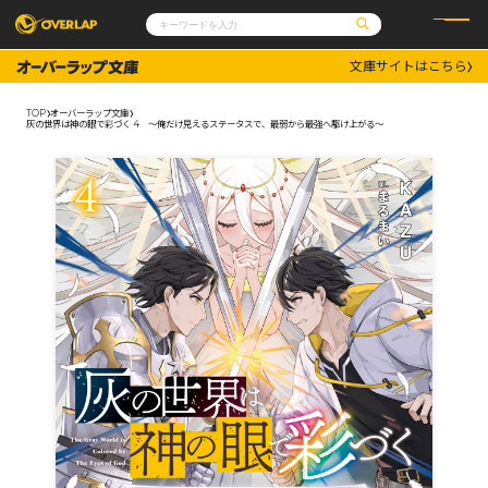
文庫サイトはこちら
コミック
ライトノベル
コミックガルド
文庫
TOP
オーバーラップ文庫
コミッククリエ
ノベルス
灰の世界は神の眼で彩づく 4 ～俺だけ見えるステータスで、最弱から最強へ駆け上がる～
LiQulle
ノベルスf
ラブパルフェ
ロサージュノベルス
その他
通販・NEWS
コミックエッセイ
OVERLAP STORE
ポケットモンスター
オーバーラップ広報室
アニメ
ゲーム
企業
会社概要
オーバーラップ文庫
採用情報
アクセス
オーバーラップホールディングス
お問い合わせはこちら
オーバーラップノベルス
オーバーラップノベルスf