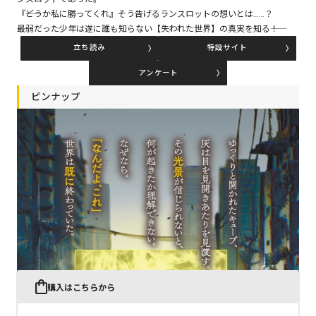
『――どうか私に勝ってくれ』そう告げるランスロットの想いとは……？
最弱だった少年は遂に誰も知らない【失われた世界】の真実を知る――！
コミックエッセイ
立ち読み
特設サイト
閉じる
アンケート
ピンナップ
購入はこちらから