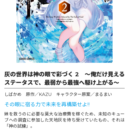
ロサージュノベルス
コミックガルド
コミッククリエ
灰の世界は神の眼で彩づく 2 ～俺だけ見える
ステータスで、最弱から最強へ駆け上がる～
リキューレ
しばかめ 原作／KAZU キャラクター原案／まるまい
その眼に宿る力で未来を再構築せよ!!
妹を救うのに必要な莫大な治療費を稼ぐため、未知のキュー
ブへの調査に参加した天地灰を待ち受けていたもの、それは
コミックパルフェ
「神の試練」。