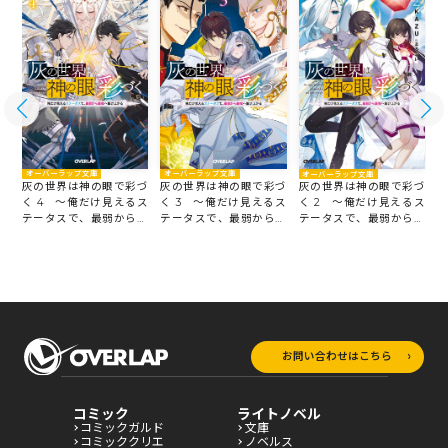
オーバーラップ文庫
オーバーラップ文庫
オーバーラップ文庫
づ
灰の世界は神の眼で彩づ
灰の世界は神の眼で彩づ
灰の世界は神の眼で彩づ
ス
く 4 ～俺だけ見えるス
く 3 ～俺だけ見えるス
く
く 2 ～俺だけ見えるス
最
テータスで、最弱から最
テータスで、最弱から最
テータスで、最弱から最
強へ駆け上がる～
強へ駆け上がる～
強
強へ駆け上がる～
お問い合わせはこちら
コミック
ライトノベル
コミックガルド
文庫
コミッククリエ
ノベルス