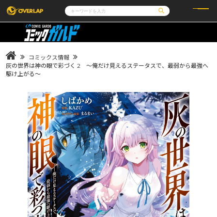
コミック
ライトノベル
コミックガルド
文庫
コミッククリエ
ノベルス
コミックス情報
LiQulle
ノベルスf
ラブパルフェ
ロサージュノベルス
灰の世界は神の眼で彩づく 2 ～俺だけ見えるステータスで、最弱から最強へ
その他
通販・NEWS
駆け上がる～
コミックエッセイ
OVERLAP STORE
ポケットモンスター
オーバーラップ広報室
アニメ
ゲーム
企業
会社概要
オーバーラップ文庫
採用情報
アクセス
オーバーラップホールディングス
お問い合わせはこちら
オーバーラップノベルス
オーバーラップノベルスf