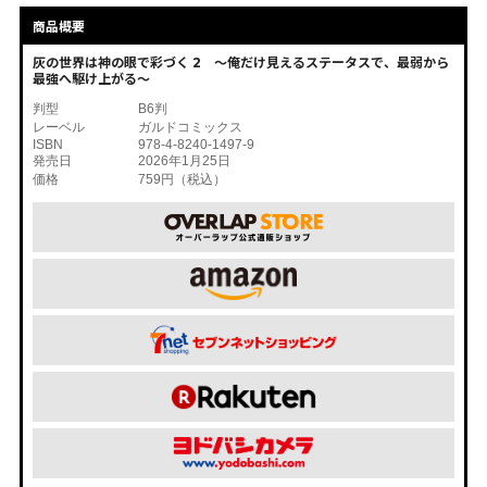
商品概要
灰の世界は神の眼で彩づく 2 ～俺だけ見えるステータスで、最弱から
最強へ駆け上がる～
判型
B6判
レーベル
ガルドコミックス
ISBN
978-4-8240-1497-9
発売日
2026年1月25日
価格
759円（税込）