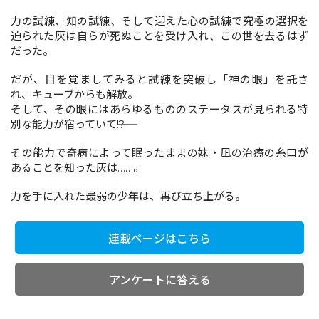
力の試練、知の試練、そして迎えた心の試練で究極の選択を
迫られた灰は自らが死ぬことを受け入れ、この世を去る――はず
コミックエッセイ
だった。
閉じる
だが、目を覚ましてみると試練を突破し「神の眼」を託さ
れ、キューブからも解放。
そして、その眼にはあらゆるもののステータスが見られる特
別な能力が宿っていて――!?
その能力で奇病によって眠ったままの妹・凪の治療の糸口が
あることを知った灰は……。
力を手に入れた最弱の少年は、再び立ち上がる。
連載ページはこちら
アンケートに答える