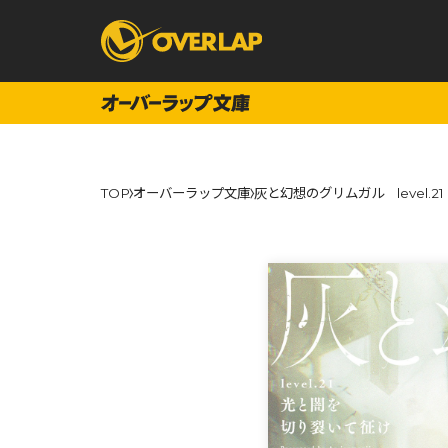
コミック
ライトノベ
TOP
オーバーラップ文庫
灰と幻想のグリムガル level.
コミックガルド
文庫
コミッククリエ
ノベルス
LiQulle
ノベルスf
ラブパルフェ
ロサージュノベル
オーバーラップ文庫
オーバ
コミッククリエ