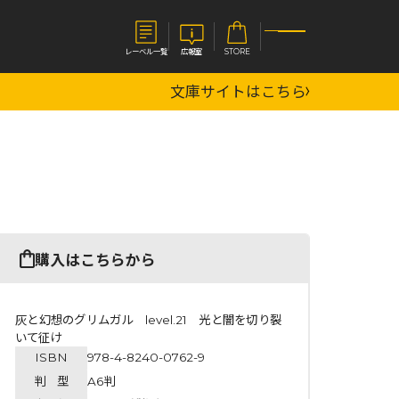
レーベル一覧
広報室
STORE
文庫サイトはこちら
S
企業
E
会社概要
報室
採用情報
アクセス
オーバーラップホールディングス
ベルス
コミックガルド
購入はこちらから
お問い合わせはこちら
灰と幻想のグリムガル level.21 光と闇を切り裂
いて征け
ISBN
978-4-8240-0762-9
コミックエッセイ
判 型
A6判