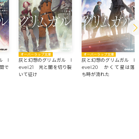
オーバーラップ文庫
オーバーラップ文庫
 l
灰と幻想のグリムガル l
灰と幻想のグリムガル l
狭間で
evel.21 光と闇を切り裂
evel.20 かくて星は落
いて征け
ち時が流れた