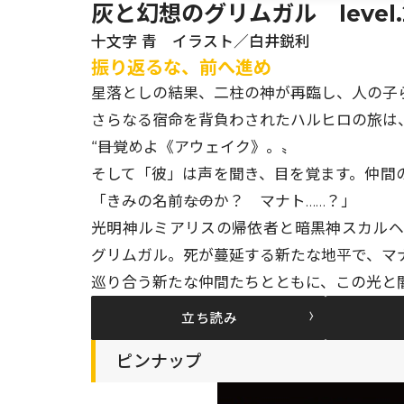
灰と幻想のグリムガル level
十文字 青 イラスト／白井鋭利
振り返るな、前へ進め
星落としの結果、二柱の神が再臨し、人の子
さらなる宿命を背負わされたハルヒロの旅は、
“――目覚めよ《アウェイク》。〟
そして「彼」は声を聞き、目を覚ます。仲間
「きみの名前――なのか？ マナト……？」
光明神ルミアリスの帰依者と暗黒神スカル
グリムガル。死が蔓延する新たな地平で、マ
巡り合う新たな仲間たちとともに、この光と
立ち読み
ピンナップ