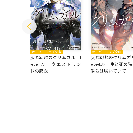
庫
オーバーラップ文庫
オーバーラップ文庫
ムガル l
灰と幻想のグリムガル l
灰と幻想のグリムガル
この時よ止ま
evel.23 ウエストラン
evel.22 生と死の
ドの魔女
僕らは咲いていて