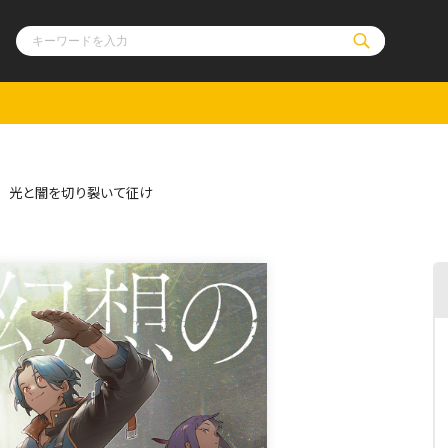
ル
その他
通販・NEW
21 光と闇を切り裂いて征け
コミックエッセイ
OVERLAP STOR
ポケットモンスター
オーバーラップ広
アニメ
ス
ゲーム
ーラップノベルス
オーバーラップノベルスf
ロサージュノ
リキューレ
コミックパルフェ