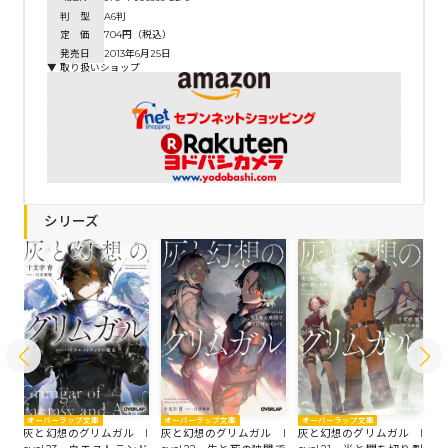
判 型
A6判
定 価
704円（税込）
発売日
2013年6月25日
▼ 取り扱いショップ
シリーズ
オーバーラップ文庫
オーバーラップ文庫
オーバーラップ文庫
オ
 l
灰と幻想のグリムガル l
灰と幻想のグリムガル l
灰と幻想のグリムガル l
灰