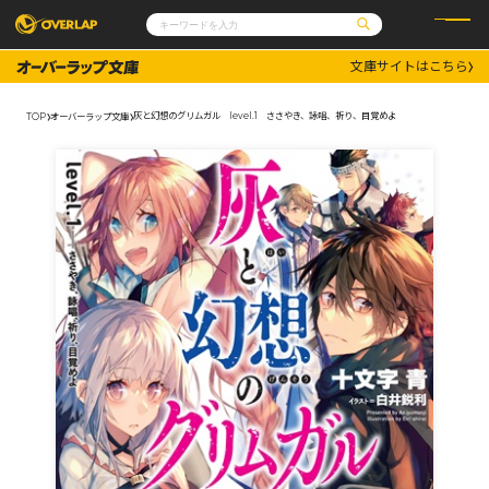
文庫サイトはこちら
コミック
ライトノベル
コミックガルド
文庫
灰と幻想のグリムガル level.1 ささやき、詠唱、祈り、目覚めよ
TOP
オーバーラップ文庫
コミッククリエ
ノベルス
LiQulle
ノベルスf
ラブパルフェ
ロサージュノベルス
その他
通販・NEWS
コミックエッセイ
OVERLAP STORE
ポケットモンスター
オーバーラップ広報室
アニメ
ゲーム
企業
会社概要
オーバーラップ文庫
採用情報
アクセス
オーバーラップホールディングス
お問い合わせはこちら
オーバーラップノベルス
オーバーラップノベルスf