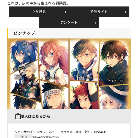
これは、灰の中から生まれる冒険譚。
立ち読み
特設サイト
コミックエッセイ
アンケート
閉じる
ピンナップ
購入はこちらから
灰と幻想のグリムガル level.1 ささやき、詠唱、祈り、目覚めよ
ISBN
978-4-906866-22-9