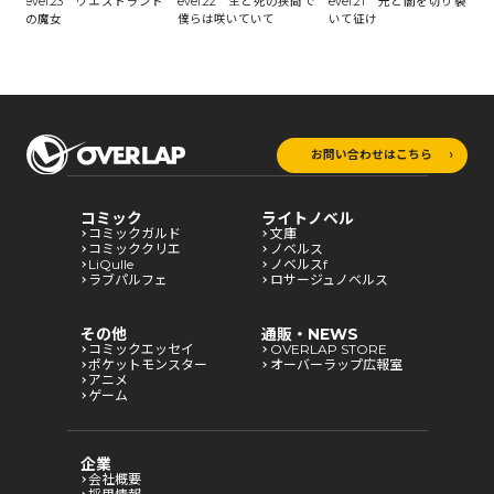
まれ
evel.23 ウエストランド
evel.22 生と死の狭間で
evel.21 光と闇を切り裂
e
の魔女
僕らは咲いていて
いて征け
時
お問い合わせはこちら
コミック
ライトノベル
コミックガルド
文庫
コミッククリエ
ノベルス
LiQulle
ノベルスf
ラブパルフェ
ロサージュノベルス
その他
通販・NEWS
コミックエッセイ
OVERLAP STORE
ポケットモンスター
オーバーラップ広報室
アニメ
ゲーム
企業
会社概要