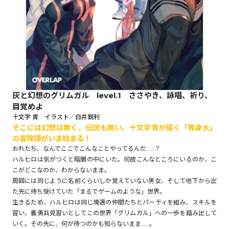
ロサージュノベルス
コミックガルド
灰と幻想のグリムガル level.1 ささやき、詠唱、祈り、
目覚めよ
コミッククリエ
十文字 青 イラスト／白井鋭利
そこには幻想は無く、伝説も無い。十文字青が描く「等身大」
の冒険譚がいま始まる！
おれたち、なんでここでこんなことやってるんだ……？
ハルヒロは気がつくと暗闇の中にいた。何故こんなところにいるのか、こ
リキューレ
こがどこなのか、わからないまま。
周囲には同じように名前くらいしか覚えていない男女、そして地下から出
た先に待ち受けていた「まるでゲームのような」世界。
生きるため、ハルヒロは同じ境遇の仲間たちとパーティを組み、スキルを
習い、義勇兵見習いとしてこの世界「グリムガル」への一歩を踏み出して
コミックパルフェ
いく。その先に、何が待つのかも知らないまま……。