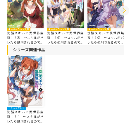
オーバーラップ文庫
オーバーラップ文庫
オーバーラップ文庫
オ
洗脳スキルで異世界無
洗脳スキルで異世界無
洗脳スキルで異世界無
双！？④ ～スキルがバ
双！？③ ～スキルがバ
双！？② ～スキルがバ
双
レたら処刑されるので健
レたら処刑されるので健
レたら処刑されるので健
レ
全誠実に生きようとした
全誠実に生きようとした
全誠実に生きようとした
全
シリーズ関連作品
ら、なぜか美少女たちに
ら、なぜか美少女たちに
ら、なぜか美少女たちに
ら
愛されている件について
愛されている件について
愛されている件について
愛
～
～
～
～
コミックガルド
洗脳スキルで異世界無
双！？ 1 ～スキルがバ
レたら処刑されるので健
全誠実に生きようとした
ら、なぜか美少女たちに