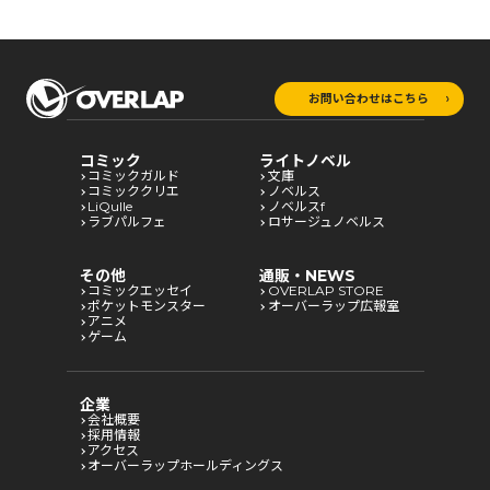
愛されている件について
～
お問い合わせはこちら
コミック
ライトノベル
コミックガルド
文庫
コミッククリエ
ノベルス
LiQulle
ノベルスf
ラブパルフェ
ロサージュノベルス
その他
通販・NEWS
コミックエッセイ
OVERLAP STORE
ポケットモンスター
オーバーラップ広報室
アニメ
ゲーム
企業
会社概要
採用情報
アクセス
オーバーラップホールディングス