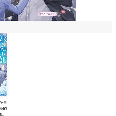
が幸
婚約
健康