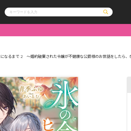
ル
その他
通販・NEW
になるまで 2 ～婚約破棄された令嬢が不健康な公爵様のお世話をしたら、
コミックエッセイ
OVERLAP STOR
ポケットモンスター
オーバーラップ広
アニメ
ス
ゲーム
ーラップノベルス
オーバーラップノベルスf
ロサージュノ
リキューレ
コミックパルフェ