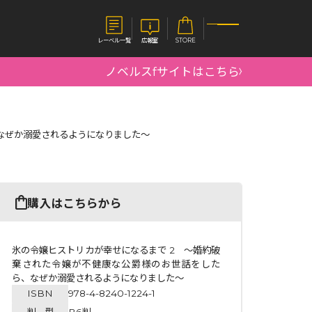
レーベル一覧
広報室
STORE
ノベルスfサイトはこちら
S
企業
なぜか溺愛されるようになりました～
E
会社概要
報室
採用情報
アクセス
オーバーラップホールディングス
ベルス
コミックガルド
購入はこちらから
お問い合わせはこちら
氷の令嬢ヒストリカが幸せになるまで 2 ～婚約破
棄された令嬢が不健康な公爵様のお世話をした
ら、なぜか溺愛されるようになりました～
コミックエッセイ
ISBN
978-4-8240-1224-1
判 型
B6判