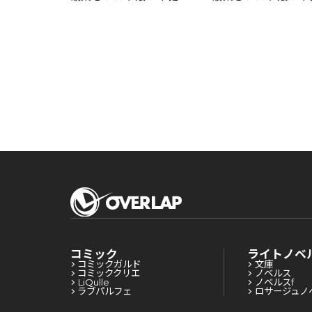
な公爵様のお世話をした
な公爵様のお世話を
ら、なぜか溺愛されるよ
ら、なぜか溺愛され
うになりました～
うになりました～
コミック
ライトノベ
コミックガルド
文庫
コミッククリエ
ノベルス
LiQulle
ノベルスf
ラブパルフェ
ロサージュノ