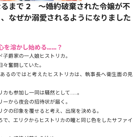
るまで 2 ～婚約破棄された令嬢が不
ら、なぜか溺愛されるようになりました
心を溶かし始める……？
ド子爵家の一人娘ヒストリカ。
日々奮闘していた。
にあるのではと考えたヒストリカは、執事長へ衛生面の見
リカも参加し一同は騒然として……。
リーから夜会の招待状が届く。
リクの印象を覆せると考え、出席を決める。
ろで、エリクからヒストリカの瞳と同じ色をしたサファイ