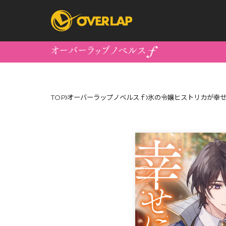
コミック
ライトノベ
TOP
オーバーラップノベルスｆ
氷の令嬢ヒストリカが幸せ
コミックガルド
文庫
コミッククリエ
ノベルス
LiQulle
ノベルスf
ラブパルフェ
ロサージュノベル
オーバーラップ文庫
オーバ
コミッククリエ