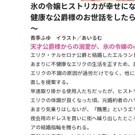
氷の令嬢ヒストリカが幸せにな
健康な公爵様のお世話をした
～
青季ふゆ イラスト／あいるむ
天才公爵様からの溺愛が、氷の令嬢の
エリク・テルセロナ公爵と結婚したエルラン
あまりに不健康なエリクの生活を正すため、
エリクの不調の原因が過労だけでなく、他
直しを提案する。
早速取り掛かる使用人たちだったが、ヒスト
エリクの体調が良くなった頃、元婚約者のハ
あまり気乗りはしないが、『醜悪』というエ
夜会用のドレスを買いに街へ繰り出したとこ
アの結婚指輪を贈られる。