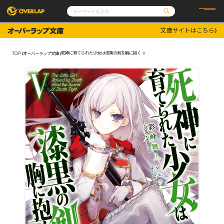
文庫サイトはこちら
コミック
ライトノベル
コミックガルド
文庫
死神に育てられた少女は漆黒の剣を胸に抱く Ⅴ
TOP
オーバーラップ文庫
コミッククリエ
ノベルス
LiQulle
ノベルスf
ラブパルフェ
ロサージュノベルス
その他
通販・NEWS
コミックエッセイ
OVERLAP STORE
ポケットモンスター
オーバーラップ広報室
アニメ
ゲーム
企業
会社概要
オーバーラップ文庫
採用情報
アクセス
オーバーラップホールディングス
お問い合わせはこちら
オーバーラップノベルス
オーバーラップノベルスf