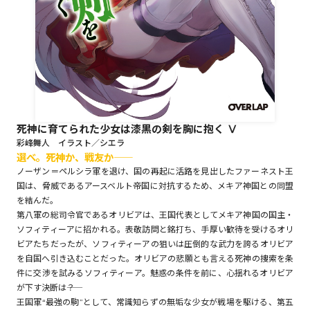
ロサージュノベルス
コミックガルド
死神に育てられた少女は漆黒の剣を胸に抱く Ⅴ
彩峰舞人 イラスト／シエラ
選べ。死神か、戦友か――
コミッククリエ
ノーザン＝ペルシラ軍を退け、国の再起に活路を見出したファーネスト王
国は、脅威であるアースベルト帝国に対抗するため、メキア神国との同盟
を結んだ。
第八軍の総司令官であるオリビアは、王国代表としてメキア神国の国主・
リキューレ
ソフィティーアに招かれる。表敬訪問と銘打ち、手厚い歓待を受けるオリ
ビアたちだったが、ソフィティーアの狙いは圧倒的な武力を誇るオリビア
を自国へ引き込むことだった。オリビアの悲願とも言える死神の捜索を条
件に交渉を試みるソフィティーア。魅惑の条件を前に、心揺れるオリビア
が下す決断は――？
コミックパルフェ
王国軍“最強の駒”として、常識知らずの無垢な少女が戦場を駆ける、第五