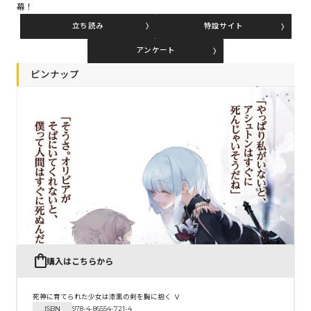
幕！
立ち読み
特設サイト
コミックエッセイ
アンケート
閉じる
ピンナップ
購入はこちらから
死神に育てられた少女は漆黒の剣を胸に抱く Ⅴ
ISBN
978-4-86554-721-4