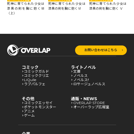
死神に育てられた少女は
死神に育てられた少女は
死神に育てられた少女は
死
は
漆黒の剣を胸に抱くⅦ
漆黒の剣を胸に抱くⅥ
漆黒の剣を胸に抱く Ⅴ
漆
Ⅶ
〈上〉
お問い合わせはこちら
コミック
ライトノベル
コミックガルド
文庫
コミッククリエ
ノベルス
LiQulle
ノベルスf
ラブパルフェ
ロサージュノベルス
その他
通販・NEWS
コミックエッセイ
OVERLAP STORE
ポケットモンスター
オーバーラップ広報室
アニメ
ゲーム
企業