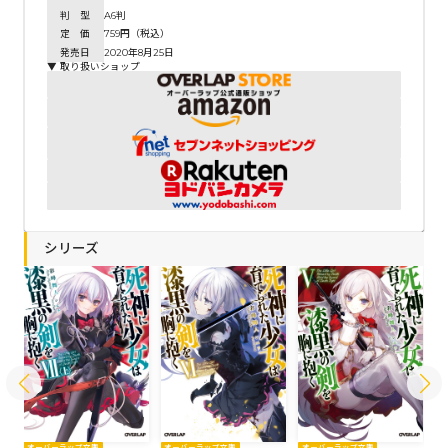
判 型
A6判
定 価
759円（税込）
発売日
2020年8月25日
▼ 取り扱いショップ
シリーズ
オーバーラップ文庫
オーバーラップ文庫
オーバーラップ文庫
オ