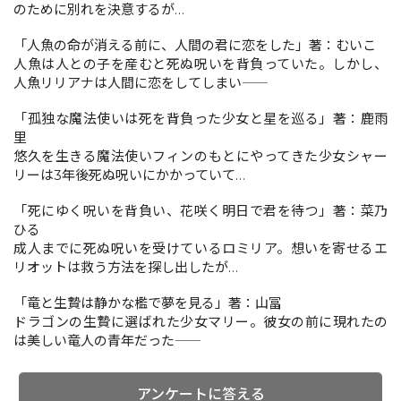
のために別れを決意するが…
「人魚の命が消える前に、人間の君に恋をした」著：むいこ
コミックエッセイ
人魚は人との子を産むと死ぬ呪いを背負っていた。しかし、
人魚リリアナは人間に恋をしてしまい――
閉じる
「孤独な魔法使いは死を背負った少女と星を巡る」著：鹿雨
里
悠久を生きる魔法使いフィンのもとにやってきた少女シャー
リーは3年後死ぬ呪いにかかっていて…
「死にゆく呪いを背負い、花咲く明日で君を待つ」著：菜乃
ひる
成人までに死ぬ呪いを受けているロミリア。想いを寄せるエ
リオットは救う方法を探し出したが…
「竜と生贄は静かな檻で夢を見る」著：山冨
ドラゴンの生贄に選ばれた少女マリー。彼女の前に現れたの
は美しい竜人の青年だった――
アンケートに答える