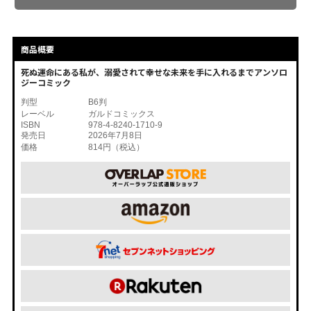
商品概要
死ぬ運命にある私が、溺愛されて幸せな未来を手に入れるまでアンソロ
ジーコミック
判型
B6判
レーベル
ガルドコミックス
ISBN
978-4-8240-1710-9
発売日
2026年7月8日
価格
814円（税込）