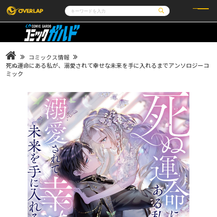
コミック
ライトノベル
コミックガルド
文庫
コミッククリエ
ノベルス
コミックス情報
LiQulle
ノベルスf
ラブパルフェ
ロサージュノベルス
死ぬ運命にある私が、溺愛されて幸せな未来を手に入れるまでアンソロジーコ
その他
通販・NEWS
ミック
コミックエッセイ
OVERLAP STORE
ポケットモンスター
オーバーラップ広報室
アニメ
ゲーム
企業
会社概要
オーバーラップ文庫
採用情報
アクセス
オーバーラップホールディングス
お問い合わせはこちら
オーバーラップノベルス
オーバーラップノベルスf