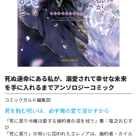
ロサージュノベルス
コミックガルド
コミッククリエ
死ぬ運命にある私が、溺愛されて幸せな未来
を手に入れるまでアンソロジーコミック
リキューレ
コミックガルド編集部
君を蝕む呪いは、――必ず俺の愛で溶かすから
「死に戻り令嬢は愛する婚約者の涙を拭う」著：塩之おむす
び
コミックパルフェ
「死に戻り」の呪いに囚われたエレノアは、婚約者・カイル