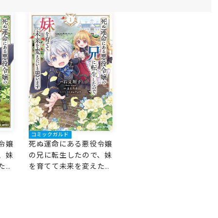
界最
強はオレだけど、世界最
～
カワは妹に違いない～
コミックガルド
令嬢
死ぬ運命にある悪役令嬢
、妹
の兄に転生したので、妹
たい
を育てて未来を変えたい
と思います 1