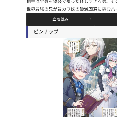
相手は全身を偽装で覆った怪しすぎる男。そ
世界最強の兄が最カワ妹の破滅回避に挑むハ
立ち読み
ピンナップ