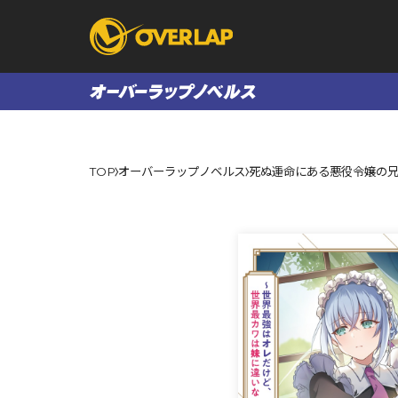
コミック
ライトノベ
TOP
オーバーラップノベルス
死ぬ運命にある悪役令嬢の兄
コミックガルド
文庫
コミッククリエ
ノベルス
LiQulle
ノベルスf
ラブパルフェ
ロサージュノベル
オーバーラップ文庫
オーバ
コミッククリエ