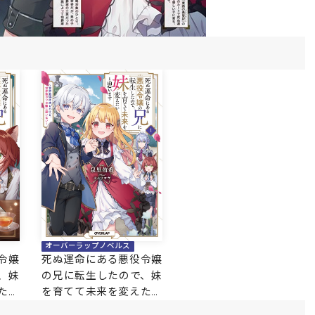
オーバーラップノベルス
令嬢
死ぬ運命にある悪役令嬢
、妹
の兄に転生したので、妹
たい
を育てて未来を変えたい
界最
と思います 1 ～世界最