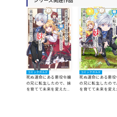
シリーズ関連作品
強はオレだけど、世界最
強はオレだけど、世
カワは妹に違いない～
カワは妹に違いない
コミックガルド
コミックガルド
死ぬ運命にある悪役令嬢
死ぬ運命にある悪役
の兄に転生したので、妹
の兄に転生したので
を育てて未来を変えたい
を育てて未来を変え
と思います 3
と思います 2