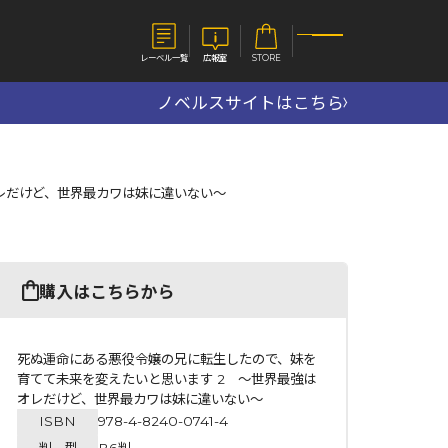
レーベル一覧
広報室
STORE
ノベルスサイトはこちら
S
企業
レだけど、世界最カワは妹に違いない～
E
会社概要
報室
採用情報
アクセス
オーバーラップホールディングス
ベルス
コミックガルド
購入はこちらから
お問い合わせはこちら
死ぬ運命にある悪役令嬢の兄に転生したので、妹を
育てて未来を変えたいと思います 2 ～世界最強は
オレだけど、世界最カワは妹に違いない～
コミックエッセイ
ISBN
978-4-8240-0741-4
判 型
B6判