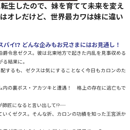
に転生したので、妹を育てて未来を変え
強はオレだけど、世界最カワは妹に違い
パイ!? どんな企みもお兄さまにはお見通し！
伯爵令息ゼクス。彼は北東地方で起きた内乱を見事収める
がる結果に。
心配するも、ゼクスは気にすることなく今日もカロンのた
ム内の裏ボス・アカツキと遭遇！ 格上の存在に逃亡もで
匠になると言い出して――!?
ていくゼクス。そんな折、カロンの功績を知った王宮派か