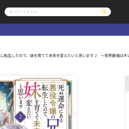
ル
その他
通販・NEW
に転生したので、妹を育てて未来を変えたいと思います 2 ～世界最強はオ
コミックエッセイ
OVERLAP STOR
ポケットモンスター
オーバーラップ広
アニメ
ス
ゲーム
ーラップノベルス
オーバーラップノベルスf
ロサージュノ
リキューレ
コミックパルフェ