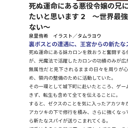
死ぬ運命にある悪役令嬢の兄
たいと思います 2 ～世界最
ない～
泉里侑希 イラスト／タムラヨウ
裏ボスとの遭遇に、王宮からの新たなス
死ぬ運命にある妹カロンを救おうと奮闘する
が、光魔法で活躍したカロンの功績のみが広
無属性だと見下されるままの日々を周りが
め、領内の整備のために活動していた。
その一環として城下町に赴いたところ、ゲー
きず、転生も含めて全てを伝えることに。
すると、ゼクスのことを気に入ったアカツキが師
アカツキの下で修行を積み、さらに強くなっ
ら新たなスパイが送りこまれてくる。