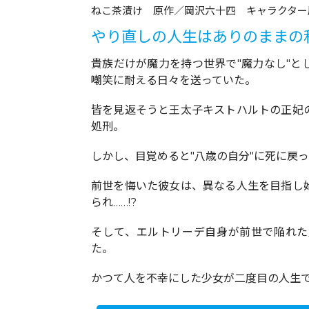
ねこ茶漬け 原作／岡沢六十四 キャラクター原
やり直しの人生はありのままの
貴族だけが魔力を持つ世界で"魔力なし"
嘲笑に耐える日々を送っていた。
皆を見返そうと王太子キストハルトの正妃
処刑。
しかし、目覚めると"八歳の自分"に死に戻って
前世を悔いた彼女は、異なる人生を目指し
られ……!?
そして、エルトリーデ自身が前世で陥れた
た。
かつて人を不幸にした少女が二度目の人生