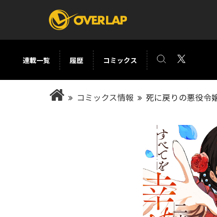
連載一覧
履歴
コミックス
コミック
ライトノベ
コミックス情報
死に戻りの悪役令嬢
コミックガルド
文庫
コミッククリエ
ノベルス
LiQulle
ノベルスf
ラブパルフェ
ロサージュノベル
オーバーラップ文庫
オーバ
コミッククリエ