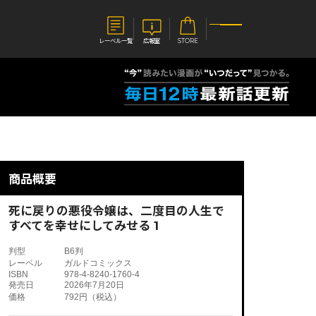
レーベル一覧
広報室
STORE
S
企業
E
会社概要
報室
採用情報
アクセス
商品概要
オーバーラップホールディングス
ベルス
コミックガルド
お問い合わせはこちら
死に戻りの悪役令嬢は、二度目の人生で
すべてを幸せにしてみせる 1
判型
B6判
レーベル
ガルドコミックス
ISBN
978-4-8240-1760-4
コミックエッセイ
発売日
2026年7月20日
価格
792円（税込）