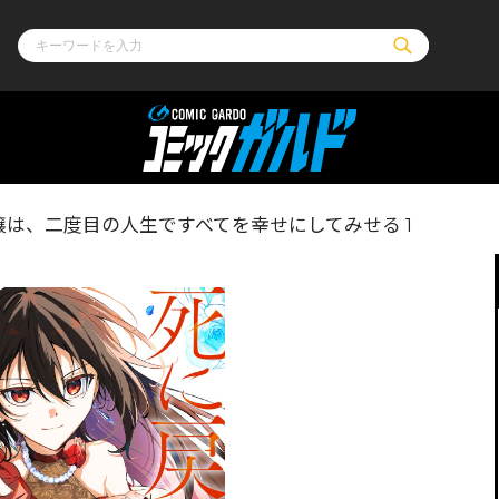
ル
その他
通販・NEW
は、二度目の人生ですべてを幸せにしてみせる 1
コミックエッセイ
OVERLAP STOR
ポケットモンスター
オーバーラップ広
アニメ
ス
ゲーム
ーラップノベルス
オーバーラップノベルスf
ロサージュノ
リキューレ
コミックパルフェ