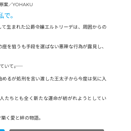
案／YOHAKU
私で。
として生まれた公爵令嬢エルトリーデは、周囲からの
の座を狙うも手段を選ばない悪辣な行為が露見し、
いて――。
始めるが処刑を言い渡した王太子から今度は気に入
人たちとも全く新たな運命が紡がれようとしてい
で築く愛と絆の物語。