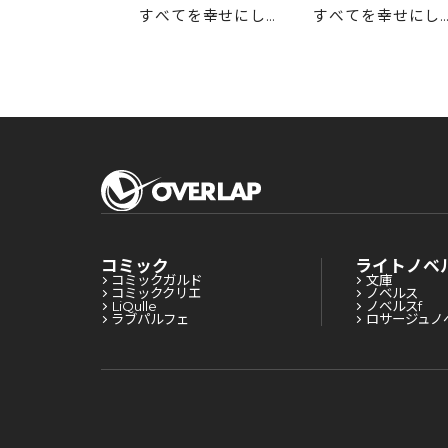
すべてを幸せにして
すべてを幸せにし
みせる 3
みせる 2
コミック
ライトノベ
コミックガルド
文庫
コミッククリエ
ノベルス
LiQulle
ノベルスf
ラブパルフェ
ロサージュノ