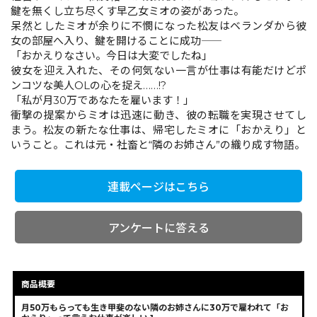
鍵を無くし立ち尽くす早乙女ミオの姿があった。
呆然としたミオが余りに不憫になった松友はベランダから彼
女の部屋へ入り、鍵を開けることに成功――
コミックエッセイ
「おかえりなさい。今日は大変でしたね」
彼女を迎え入れた、その何気ない一言が仕事は有能だけどポ
閉じる
ンコツな美人OLの心を捉え……!?
「私が月30万であなたを雇います！」
衝撃の提案からミオは迅速に動き、彼の転職を実現させてし
まう。松友の新たな仕事は、帰宅したミオに「おかえり」と
いうこと。これは元・社畜と“隣のお姉さん”の織り成す物語。
連載ページはこちら
アンケートに答える
商品概要
月50万もらっても生き甲斐のない隣のお姉さんに30万で雇われて「お