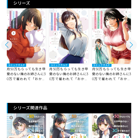
シリーズ
コミックガルド
コミックガルド
コミックガルド
月50万もらっても生き甲
甲
月50万もらっても生き甲
月50万もらっても生き甲
月
斐のない隣のお姉さんに3
3
斐のない隣のお姉さんに3
斐のない隣のお姉さんに3
斐
0万で雇われて「おかえ
え
0万で雇われて「おかえ
0万で雇われて「おかえ
り」って言うお仕事が楽
楽
り」って言うお仕事が楽
り」って言うお仕事が楽
しい 4
しい 5
しい 3
し
シリーズ関連作品