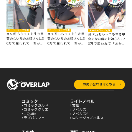
オーバーラップ文庫
オーバーラップ文庫
オーバーラップ文庫
月50万もらっても生き甲
月50万もらっても生き甲
月50万もらっても生き甲
斐のない隣のお姉さんに3
斐のない隣のお姉さんに3
斐のない隣のお姉さんに3
0万で雇われて「おかえ
0万で雇われて「おかえ
0万で雇われて「おかえ
り」って言うお仕事が楽
り」って言うお仕事が楽
り」って言うお仕事が楽
しい 2
しい 3
しい 1
お問い合わせはこちら
コミック
ライトノベル
コミックガルド
文庫
コミッククリエ
ノベルス
LiQulle
ノベルスf
ラブパルフェ
ロサージュノベルス