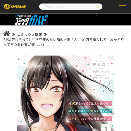
コミック
ライトノベル
コミックガルド
文庫
コミッククリエ
ノベルス
コミックス情報
LiQulle
ノベルスf
ラブパルフェ
ロサージュノベルス
月50万もらっても生き甲斐のない隣のお姉さんに30万で雇われて「おかえり」
その他
通販・NEWS
って言うお仕事が楽しい 1
コミックエッセイ
OVERLAP STORE
ポケットモンスター
オーバーラップ広報室
アニメ
ゲーム
企業
会社概要
オーバーラップ文庫
採用情報
アクセス
オーバーラップホールディングス
お問い合わせはこちら
オーバーラップノベルス
オーバーラップノベルスf