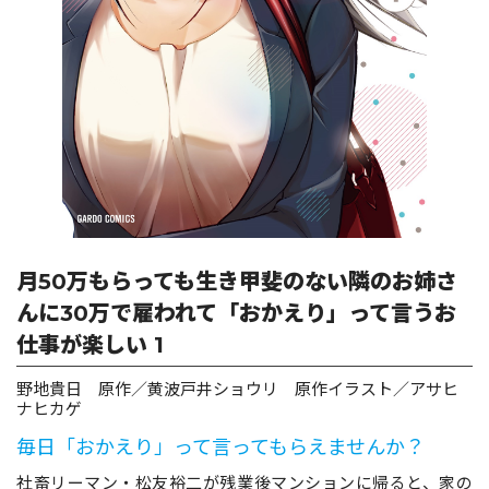
ロサージュノベルス
コミックガルド
コミッククリエ
月50万もらっても生き甲斐のない隣のお姉さ
んに30万で雇われて「おかえり」って言うお
仕事が楽しい 1
リキューレ
野地貴日 原作／黄波戸井ショウリ 原作イラスト／アサヒ
ナヒカゲ
毎日「おかえり」って言ってもらえませんか？
コミックパルフェ
社畜リーマン・松友裕二が残業後マンションに帰ると、家の