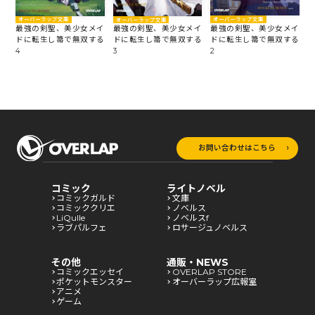
オーバーラップ文庫
オーバーラップ文庫
オーバーラップ文庫
最強の剣聖、美少女メイ
最強の剣聖、美少女メイ
最強の剣聖、美少女メイ
ドに転生し箒で無双する
ドに転生し箒で無双する
ドに転生し箒で無双する
2
4
1
3
お問い合わせはこちら
コミック
ライトノベル
コミックガルド
文庫
コミッククリエ
ノベルス
LiQulle
ノベルスf
ラブパルフェ
ロサージュノベルス
その他
通販・NEWS
コミックエッセイ
OVERLAP STORE
ポケットモンスター
オーバーラップ広報室
アニメ
ゲーム